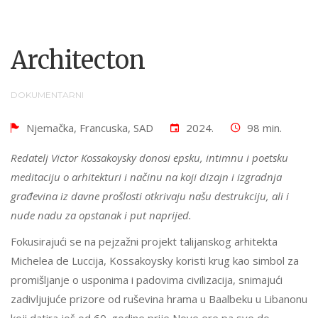
Architecton
DOKUMENTARNI
Njemačka, Francuska, SAD
2024.
98 min.
Redatelj Victor Kossakoysky donosi epsku, intimnu i poetsku
meditaciju o arhitekturi i načinu na koji dizajn i izgradnja
građevina iz davne prošlosti otkrivaju našu destrukciju, ali i
nude nadu za opstanak i put naprijed.
Fokusirajući se na pejzažni projekt talijanskog arhitekta
Michelea de Luccija, Kossakoysky koristi krug kao simbol za
promišljanje o usponima i padovima civilizacija, snimajući
zadivljujuće prizore od ruševina hrama u Baalbeku u Libanonu
koji datira još od 60. godine prije Nove ere pa sve do