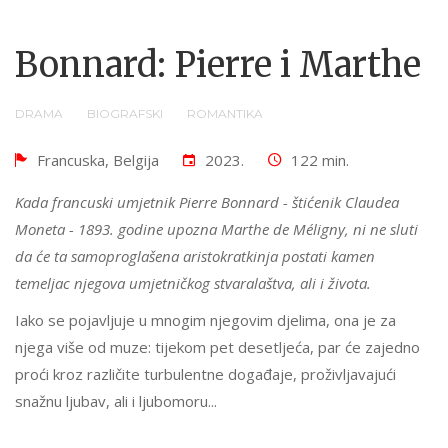
Bonnard: Pierre i Marthe
DRAMA
BIOGRAFSKI
ROMANTIKA
Francuska, Belgija
2023.
122 min.
Kada francuski umjetnik Pierre Bonnard - štićenik Claudea
Moneta - 1893. godine upozna Marthe de Méligny, ni ne sluti
da će ta samoproglašena aristokratkinja postati kamen
temeljac njegova umjetničkog stvaralaštva, ali i života.
Iako se pojavljuje u mnogim njegovim djelima, ona je za
njega više od muze: tijekom pet desetljeća, par će zajedno
proći kroz različite turbulentne događaje, proživljavajući
snažnu ljubav, ali i ljubomoru...