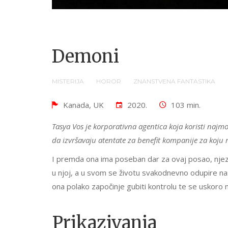
Demoni
MISTERIJA
HOROR
ZNANSTVENA FANTASTIKA
Kanada, UK
2020.
103 min.
Tasya Vos je korporativna agentica koja koristi najmo
da izvršavaju atentate za benefit kompanije za koju r
I premda ona ima poseban dar za ovaj posao, nje
u njoj, a u svom se životu svakodnevno odupire na
ona polako započinje gubiti kontrolu te se uskoro n
Prikazivanja