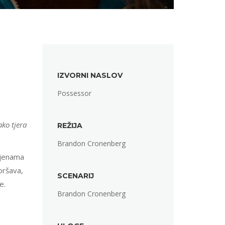
IZVORNI NASLOV
Possessor
ako tjera
REŽIJA
Brandon Cronenberg
mjenama
oršava,
SCENARIJ
e.
Brandon Cronenberg