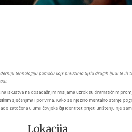
derniju tehnologiju pomoću koje preuzima tijela drugih ljudi te ih t
adi.
zina iskustva na dosadašnjim misijama uzrok su dramatičnim pro
silnim sjećanjima i porivima. Kako se njezino mentalno stanje pog
ađe zatočena u umu čovjeka čiji identitet prijeti uništenju nje sam
Lokacija