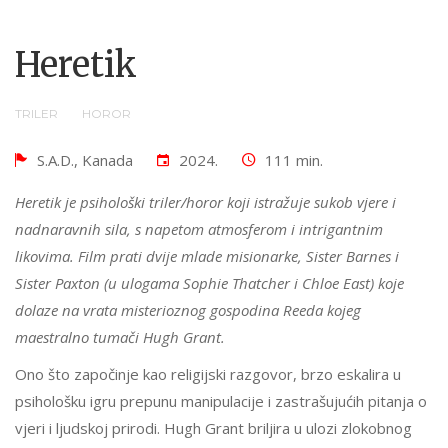
Heretik
TRILER
HOROR
S.A.D., Kanada
2024.
111 min.
Heretik je psihološki triler/horor koji istražuje sukob vjere i
nadnaravnih sila, s napetom atmosferom i intrigantnim
likovima. Film prati dvije mlade misionarke, Sister Barnes i
Sister Paxton (u ulogama Sophie Thatcher i Chloe East) koje
dolaze na vrata misterioznog gospodina Reeda kojeg
maestralno tumači Hugh Grant.
Ono što započinje kao religijski razgovor, brzo eskalira u
psihološku igru prepunu manipulacije i zastrašujućih pitanja o
vjeri i ljudskoj prirodi. Hugh Grant briljira u ulozi zlokobnog