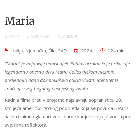
Maria
DRAMA
BIOGRAFSKI
GLAZBENI
Italija, Njemačka, Čile, SAD
2024.
124 min.
''Maria'' je najnovije remek djelo Pabla Larraina koje prikazuje
legendarnu opernu divu Mariu Callas tijekom njezinih
posljednjih dana dok pokušava otkriti vlastiti identitet te
značenje svog bogatog i uspješnog života.
Radnja filma prati vjerojatno najslavniju sopranisticu 20.
stoljeća američko-grčkog podrijetla koja se povukla u Pariz
nakon iznimno glamurozne i burne karijere koju je vodila pod
svjetlima reflektora.