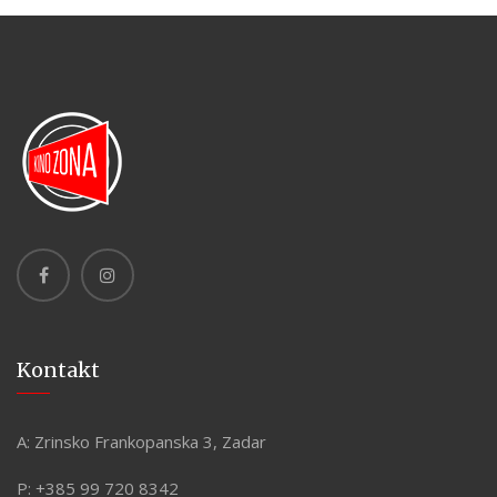
Kontakt
A:
Zrinsko Frankopanska 3, Zadar
P:
+385 99 720 8342