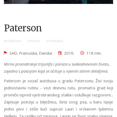
Paterson
KOMEDIJA
DRAMA
ROMANSA
SAD, Francuska, Danska
2016.
118 min.
Mirno promatranje trijumfa i poraza u svakodnevnom životu,
zajedno s poezijom koja se očituje u njenim sitnim detaljima.
Paterson je vozač autobusa u gradu Patersonu. Živi svoju
jednostavnu rutinu - vozi dnevnu rutu, promatra grad koji
promiče ispred vjetrobranskog stakla i osluškuje razgovore...
Zapisuje poeziju u bilježnicu, šeta svog psa, u baru ispije
jedno pivo i stiže kući supruzi Lauri i vrckavom ljubimcu
Nellieju. Za razliku od njegova, Laurin se život stalno mijenja.