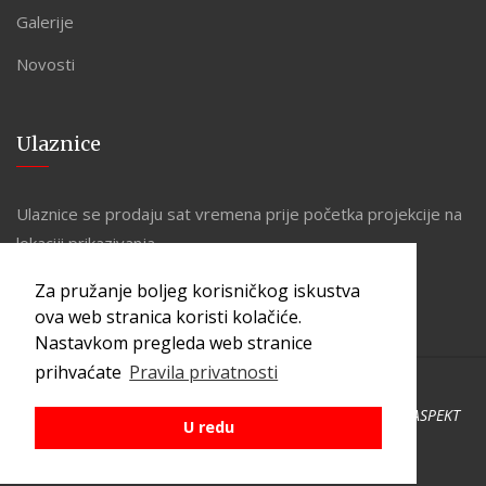
Galerije
Novosti
Ulaznice
Ulaznice se prodaju sat vremena prije početka projekcije na
lokaciji prikazivanja.
Za pružanje boljeg korisničkog iskustva
ova web stranica koristi kolačiće.
Nastavkom pregleda web stranice
prihvaćate
Pravila privatnosti
Copyright © 2026 Kino Zona. Sva prava pridržana. Made by
ASPEKT
U redu
PRAVILA PRIVATNOSTI