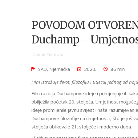
POVODOM OTVORENJA
Duchamp - Umjetno
DOKUMENTARNI
SAD, Njemačka
2020.
86 min.
Film istražuje život, filozofiju i utjecaj jednog od n
Film razbija Duchampove ideje i primjenjuje ih kak
obilježila početak 20. stoljeća. Umjetnost moguće
ideje promijenile javnu svijest i naše razumijevanje
Duchampove filozofije na umjetnost i, što je još v
stoljeća oblikovale 21. stoljeće i moderno doba.
Ekskluzivna projekcija filma ostvarena je suradnji 