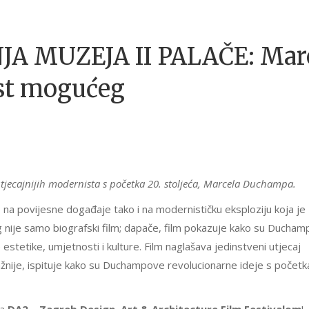
 MUZEJA II PALAČE: Mar
st mogućeg
ajutjecajnijih modernista s početka 20. stoljeća, Marcela Duchampa.
o na povijesne događaje tako i na modernističku eksploziju koja je
g nije samo biografski film; dapače, film pokazuje kako su Ducha
 estetike, umjetnosti i kulture. Film naglašava jedinstveni utjecaj
ažnije, ispituje kako su Duchampove revolucionarne ideje s početk
sa
DA2 – Zagreb Design, Art & Architecture Film Festivalom
!