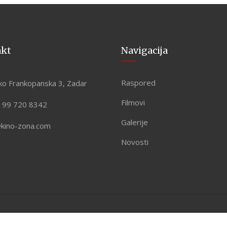
akt
Navigacija
Raspored
ko Frankopanska 3, Zadar
Filmovi
 99 720 8342
Galerije
@kino-zona.com
Novosti
 by
ASPEKT