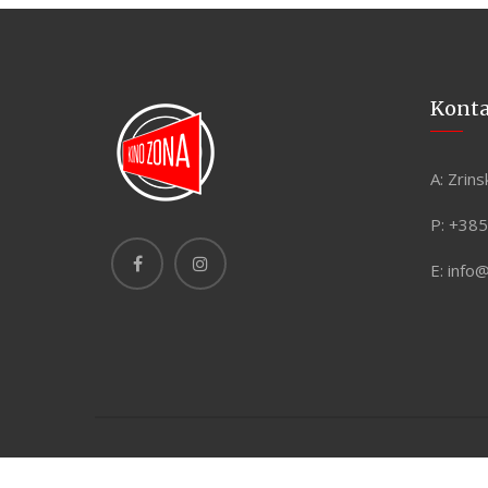
Kont
A:
Zrins
P:
+385
E:
info
Copyright © 2026 Kino Zona. Sva prava pridržana. Made