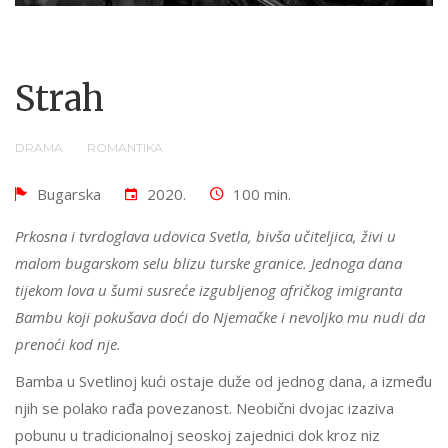
Strah
DRAMA
ROMANTIKA
Bugarska
2020.
100 min.
Prkosna i tvrdoglava udovica Svetla, bivša učiteljica, živi u
malom bugarskom selu blizu turske granice. Jednoga dana
tijekom lova u šumi susreće izgubljenog afričkog imigranta
Bambu koji pokušava doći do Njemačke i nevoljko mu nudi da
prenoći kod nje.
Bamba u Svetlinoj kući ostaje duže od jednog dana, a između
njih se polako rađa povezanost. Neobični dvojac izaziva
pobunu u tradicionalnoj seoskoj zajednici dok kroz niz