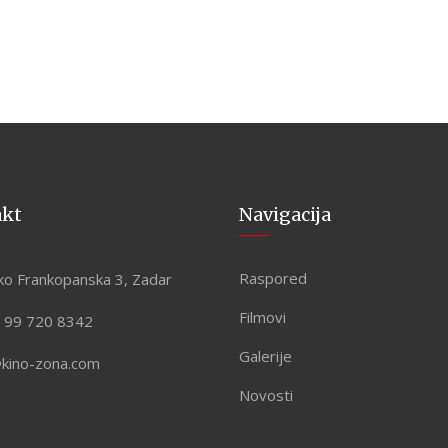
akt
Navigacija
Raspored
ko Frankopanska 3, Zadar
Filmovi
 99 720 8342
Galerije
@kino-zona.com
Novosti