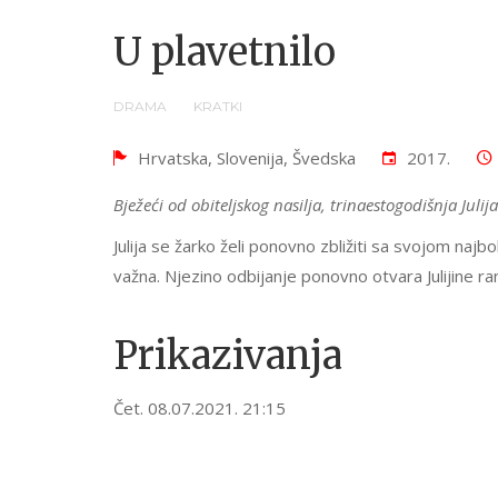
U plavetnilo
DRAMA
KRATKI
Hrvatska, Slovenija, Švedska
2017.
Bježeći od obiteljskog nasilja, trinaestogodišnja Julija
Julija se žarko želi ponovno zbližiti sa svojom najbol
važna. Njezino odbijanje ponovno otvara Julijine ran
Prikazivanja
Čet. 08.07.2021. 21:15