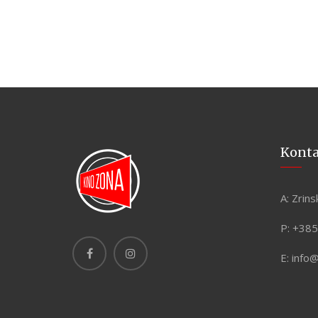
Kont
A:
Zrins
P:
+385
E:
info