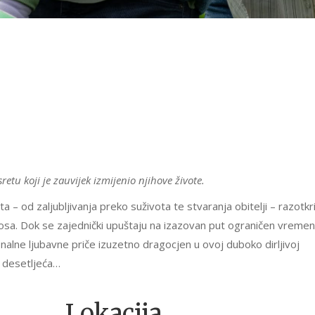
etu koji je zauvijek izmijenio njihove živote.
a – od zaljubljivanja preko suživota te stvaranja obitelji – razotkr
nosa. Dok se zajednički upuštaju na izazovan put ograničen vreme
nalne ljubavne priče izuzetno dragocjen u ovoj duboko dirljivoj
o desetljeća…
Lokacija