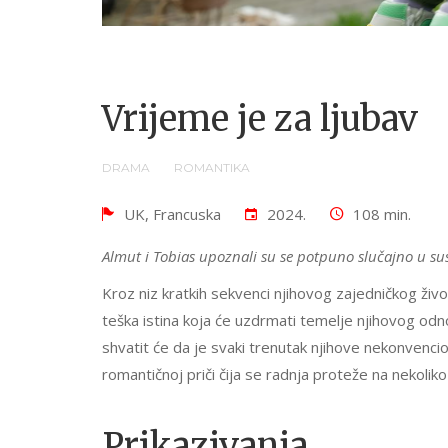
Vrijeme je za ljubav
DRAMA
ROMANTIKA
UK, Francuska
2024.
108 min.
Almut i Tobias upoznali su se potpuno slučajno u susr
Kroz niz kratkih sekvenci njihovog zajedničkog život
teška istina koja će uzdrmati temelje njihovog od
shvatit će da je svaki trenutak njihove nekonvencio
romantičnoj priči čija se radnja proteže na nekolik
Prikazivanja