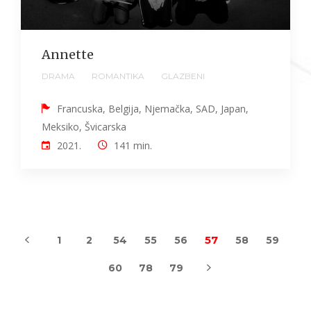
Annette
DRAMA
ROMANTIKA
GLAZBENI
Francuska, Belgija, Njemačka, SAD, Japan,
Meksiko, Švicarska
2021.
141 min.
57
1
2
54
55
56
58
59
60
78
79