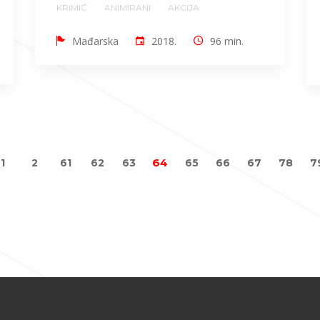
KRIMIĆ
ANIMIRANI
AKCIJA
Mađarska
2018.
96 min.
64
1
2
61
62
63
65
66
67
78
7