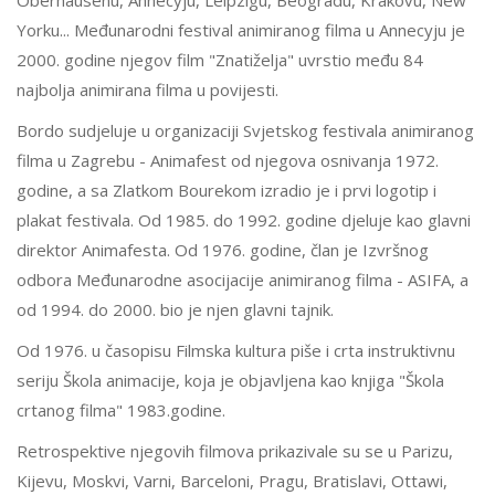
Oberhausenu, Annecyju, Leipzigu, Beogradu, Krakovu, New
Yorku... Međunarodni festival animiranog filma u Annecyju je
2000. godine njegov film "Znatiželja" uvrstio među 84
najbolja animirana filma u povijesti.
Bordo sudjeluje u organizaciji Svjetskog festivala animiranog
filma u Zagrebu - Animafest od njegova osnivanja 1972.
godine, a sa Zlatkom Bourekom izradio je i prvi logotip i
plakat festivala. Od 1985. do 1992. godine djeluje kao glavni
direktor Animafesta. Od 1976. godine, član je Izvršnog
odbora Međunarodne asocijacije animiranog filma - ASIFA, a
od 1994. do 2000. bio je njen glavni tajnik.
Od 1976. u časopisu Filmska kultura piše i crta instruktivnu
seriju Škola animacije, koja je objavljena kao knjiga "Škola
crtanog filma" 1983.godine.
Retrospektive njegovih filmova prikazivale su se u Parizu,
Kijevu, Moskvi, Varni, Barceloni, Pragu, Bratislavi, Ottawi,