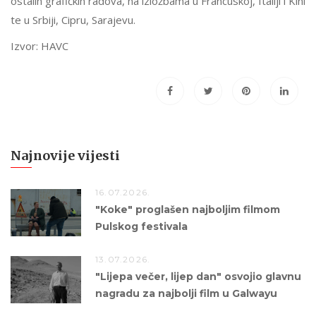
ostalih grafičkih radova, na izložbama u Francuskoj, Italiji i Kini
te u Srbiji, Cipru, Sarajevu.
Izvor: HAVC
Najnovije vijesti
16.07.2026.
"Koke" proglašen najboljim filmom
Pulskog festivala
13.07.2026.
"Lijepa večer, lijep dan" osvojio glavnu
nagradu za najbolji film u Galwayu