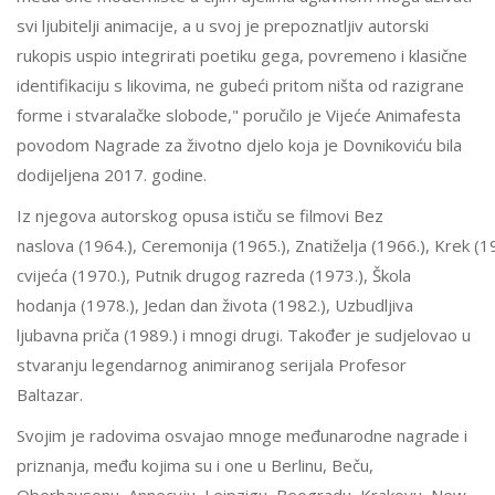
svi ljubitelji animacije, a u svoj je prepoznatljiv autorski
rukopis uspio integrirati poetiku gega, povremeno i klasične
identifikaciju s likovima, ne gubeći pritom ništa od razigrane
forme i stvaralačke slobode," poručilo je Vijeće Animafesta
povodom Nagrade za životno djelo koja je Dovnikoviću bila
dodijeljena 2017. godine.
Iz njegova autorskog opusa ističu se filmovi Bez
naslova (1964.), Ceremonija (1965.), Znatiželja (1966.), Krek (196
cvijeća (1970.), Putnik drugog razreda (1973.), Škola
hodanja (1978.), Jedan dan života (1982.), Uzbudljiva
ljubavna priča (1989.) i mnogi drugi. Također je sudjelovao u
stvaranju legendarnog animiranog serijala Profesor
Baltazar.
Svojim je radovima osvajao mnoge međunarodne nagrade i
priznanja, među kojima su i one u Berlinu, Beču,