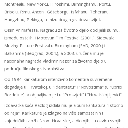
Montrealu, New Yorku, Hiroshimi, Birminghamu, Portu,
Briselu, Rimu, Anconi, Göteborgu, Isfahanu, Teheranu,
Hangzhou, Pekingu, te nizu drugih gradova svijeta.
Osim Animafesta, Nagradu za životno djelo dodijelili su mu,
između ostalih, i Motovun Film Festival (2001.), Sidewalk
Moving Picture Festival u Birmingham (SAD, 2000.) i
Balkanima (Beograd, 2004.), a 2003. uručena mu je
nacionalna nagrada Vladimir Nazor za životno djelo u
području filmskog stvaralaštva.
Od 1994. karikaturom intenzivno komentira suvremene
događaje u Hrvatskoj, u "Identitetu" i "Novostima" (u rubrici
Bordoline), a objavljivao je i u "Prosvjeti" i "Hrvatskoj ljevici".
Izdavačka kuća Razlog izdala mu je album karikatura "Istočno
od raja". Karikature je izlagao na više samostalnih i
zajedničkih izložbi širom Hrvatske, a dio njih, i u okviru svojih