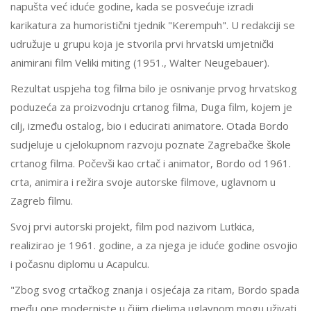
napušta već iduće godine, kada se posvećuje izradi
karikatura za humoristični tjednik "Kerempuh". U redakciji se
udružuje u grupu koja je stvorila prvi hrvatski umjetnički
animirani film Veliki miting (1951., Walter Neugebauer).
Rezultat uspjeha tog filma bilo je osnivanje prvog hrvatskog
poduzeća za proizvodnju crtanog filma, Duga film, kojem je
cilj, između ostalog, bio i educirati animatore. Otada Bordo
sudjeluje u cjelokupnom razvoju poznate Zagrebačke škole
crtanog filma. Počevši kao crtač i animator, Bordo od 1961.
crta, animira i režira svoje autorske filmove, uglavnom u
Zagreb filmu.
Svoj prvi autorski projekt, film pod nazivom Lutkica,
realizirao je 1961. godine, a za njega je iduće godine osvojio
i počasnu diplomu u Acapulcu.
"Zbog svog crtačkog znanja i osjećaja za ritam, Bordo spada
među one moderniste u čijim djelima uglavnom mogu uživati