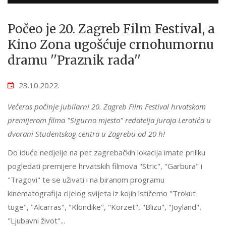
Počeo je 20. Zagreb Film Festival, a
Kino Zona ugošćuje crnohumornu
dramu ''Praznik rada''
23.10.2022.
Večeras počinje jubilarni 20. Zagreb Film Festival hrvatskom
premijerom filma "Sigurno mjesto" redatelja Juraja Lerotića u
dvorani Studentskog centra u Zagrebu od 20 h!
Do iduće nedjelje na pet zagrebačkih lokacija imate priliku
pogledati premijere hrvatskih filmova "Stric", "Garbura" i
"Tragovi" te se uživati i na biranom programu
kinematografija cijelog svijeta iz kojih ističemo "Trokut
tuge", "Alcarras", "Klondike", "Korzet", "Blizu", "Joyland",
"Ljubavni život"...