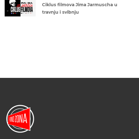
Ciklus filmova Jima Jarmuscha u
travnju i svibnju