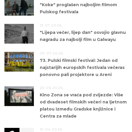
"Koke" proglašen najboljim filmom
Pulskog festivala
13.07.2026.
"Lijepa večer, lijep dan" osvojio glavnu
nagradu za najbolji film u Galwayu
09.07.2026.
73. Pulski filmski festival: Jedan od
najstarijih europskih festivala večeras
ponovno pali projektore u Areni
23.06.2026.
Kino Zona se vraća pod zvijezde: Više
od dvadeset filmskih večeri na ljetnom
platou između Gradske knjižnice i
Centra za mlade
19.04.2026.