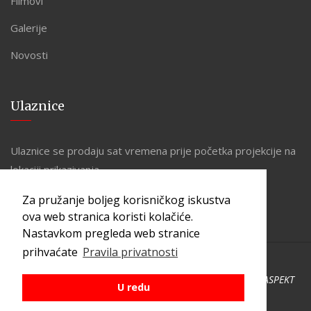
Filmovi
Galerije
Novosti
Ulaznice
Ulaznice se prodaju sat vremena prije početka projekcije na
lokaciji prikazivanja.
Za pružanje boljeg korisničkog iskustva
ova web stranica koristi kolačiće.
Nastavkom pregleda web stranice
prihvaćate
Pravila privatnosti
Copyright © 2026 Kino Zona. Sva prava pridržana. Made by
ASPEKT
U redu
PRAVILA PRIVATNOSTI