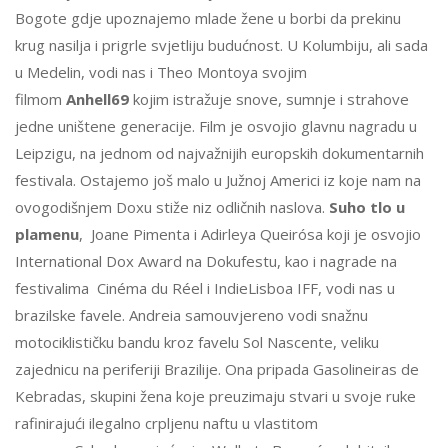
Bogote gdje upoznajemo mlade žene u borbi da prekinu
krug nasilja i prigrle svjetliju budućnost. U Kolumbiju, ali sada
u Medelin, vodi nas i Theo Montoya svojim
filmom
Anhell69
kojim istražuje snove, sumnje i strahove
jedne uništene generacije. Film je osvojio glavnu nagradu u
Leipzigu, na jednom od najvažnijih europskih dokumentarnih
festivala. Ostajemo još malo u Južnoj Americi iz koje nam na
ovogodišnjem Doxu stiže niz odličnih naslova.
Suho tlo u
plamenu
, Joane Pimenta i Adirleya Queirósa koji je osvojio
International Dox Award na Dokufestu, kao i nagrade na
festivalima Cinéma du Réel i IndieLisboa IFF, vodi nas u
brazilske favele. Andreia samouvjereno vodi snažnu
motociklističku bandu kroz favelu Sol Nascente, veliku
zajednicu na periferiji Brazilije. Ona pripada Gasolineiras de
Kebradas, skupini žena koje preuzimaju stvari u svoje ruke
rafinirajući ilegalno crpljenu naftu u vlastitom