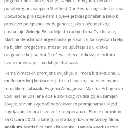
pogonu. Cabralovo sjećanje, Welketa Bunguéa, dobitnik
posebnog priznanja na Sheffield Doc Festu i nagrade žirija na
DocLisboa, prikazuje nam slojeve jezika i ponašanja kako bi
proslavio povijesnu i međugeneracijsku složenost koja
nastanjuje Gvineju Bisau. Mjesto radnje filma Tvrdo srce,
Martína Benchimola argentinska je klaonica. Sa svježom krvlju
na bijelim pregačama, mesari se upuštaju se u kratke
razgovore koji se dotiču očeva i djece, otkrivajući pritom
svoje motivacije i najdublje strahove.
Tema klimatskih promjena uvijek je, a i mora biti aktualna. U
međunarodnoj konkurenciji, tri su filma koja se bave ovom
tematikom.
Izlazak
, Evgenia Arbugaeva i Maxima Arbugaeva
vodi nas na udaljene obale sibirskog Arktika gdje usamljeni
čovjek, shrvan svjedoči neočekivanim promjenama uslijed
zagrijavanja mora i sve veće temperature. Film je nominiran
za Oscara 2023. u kategoriji kratkog dokumentarnog filma.
Aralkum
, kratki film Mile Zhluktenko i Daniela Asadi Faezija,