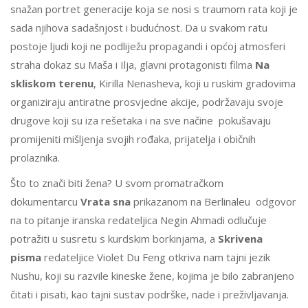
snažan portret generacije koja se nosi s traumom rata koji je
sada njihova sadašnjost i budućnost. Da u svakom ratu
postoje ljudi koji ne podliježu propagandi i općoj atmosferi
straha dokaz su Maša i Ilja, glavni protagonisti filma
Na
skliskom terenu
, Kirilla Nenasheva, koji u ruskim gradovima
organiziraju antiratne prosvjedne akcije, podržavaju svoje
drugove koji su iza rešetaka i na sve načine pokušavaju
promijeniti mišljenja svojih rođaka, prijatelja i običnih
prolaznika.
Što to znači biti žena? U svom promatračkom
dokumentarcu
Vrata sna
prikazanom na Berlinaleu odgovor
na to pitanje iranska redateljica Negin Ahmadi odlučuje
potražiti u susretu s kurdskim borkinjama, a
Skrivena
pisma
redateljice Violet Du Feng otkriva nam tajni jezik
Nushu, koji su razvile kineske žene, kojima je bilo zabranjeno
čitati i pisati, kao tajni sustav podrške, nade i preživljavanja.