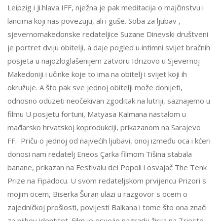
Leipzig i Ji.hlava IFF, nježna je pak meditacija o majčinstvu i
lancima koji nas povezuju, ali i guše. Soba za ljubav ,
sjevernomakedonske redateljice Suzane Dinevski društveni
je portret dviju obitelji, a daje pogled u intimni svijet bračnih
posjeta u najozloglašenijem zatvoru Idrizovo u Sjevernoj
Makedoniji i učinke koje to ima na obitelj i svijet koji ih
okružuje. A što pak sve jednoj obitelji može donijeti,
odnosno oduzeti neočekivan zgoditak na lutriji, saznajemo u
filmu U posjetu fortuni, Matyasa Kalmana nastalom u
mađarsko hrvatskoj koprodukciji, prikazanom na Sarajevo
FF. Priču o jednoj od najvećih ljubavi, onoj između oca i kćeri
donosi nam redatelj Eneos Çarka filmom Tišina stabala
banane, prikazan na Festivalu dei Popoli i osvajač The Tenk
Prize na Fipadocu. U svom redateljskom prvijencu Prizori s
mojim ocem, Biserka Šuran ulazi u razgovor s ocem o
zajedničkoj prošlosti, povijesti Balkana i tome što ona znači
za njihov identitet. Film je osvojio nagradu žirija na Trieste