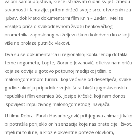
valom samoubojstava, kreće istraživati čudan svijet između
stvarnosti i fantazije, pritom držeći svoje srce otvorenim za
ljubav, dok kratki dokumentarni film Knin – Zadar, Melite
Vrsaljko priča o svakodnevnom životu benkovačkog
prometnika zaposlenog na željezničkom kolodvoru kroz koji
više ne prolaze putnički vlakovi.
Dva su se dokumentarca u regionalnoj konkurenciji dotakla
teme nogometa, Lopte, Gorane Jovanović, otkriva nam priču
koja se odvija u gotovo potpunoj medijskoj tišini, o
malonogometnom turniru koji već više od desetljeća, svake
godine okuplja pripadnike vojski šest bivših jugoslavenskih
republika i film enemies 86, Josipe Krčelić, koji nam donosi
ispovijest impulzivnog malonogometnog navijača.
U filmu Rebra, Farah Hasanbegović pribjegava animaciji kako
bi potražila porijeklo onih senzacija koje nas prate cijeli život,
htjeli mi to ili ne, a kroz elokventne poteze olovkom,