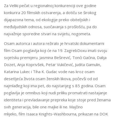
Za Veliki pečat u regionalnoj konkurenciji ove godine
konkurira 20 filmskih ostvarenja, a dotiču se širokog
dijapazona tema, od ekologije preko obiteljskih i
međuljudskih odnosa, suočavanja s prošlošću, pa do
najvažnije sporedne stvari na svijetu, nogometa.
Osam autorica i autora režiralo je hrvatski dokumentarni
film Osam poglavlja koji će na 19. ZagrebDoxu imati svoju
svjetsku premijeru. Jasmina Beširević, Tonći Gaćina, Dalija
Dozet, Anja Koprivšek, Petar Vukičević, Judita Gamulin,
Katarina Lukec i Tiha K. Gudac vode nas kroz osam
desetljeća života osam ženskih likova, počevši od od
najmlađeg koji ima pet, do najstarijeg s 85 godina. Osam
poglavlja je omnibus koji nudi priliku promatrati nastajanje
identiteta i prevladavanje prepreka koje stoje pred ženama
svih generacija, bile one majke ili ne. Majčino
mlijeko, film Isaaca Knights-Washbourna, prikazan na DOK