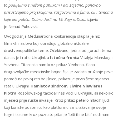
to podijelimo s našom publikom i da, zajedno, ponovno
prisustvujemo projekcijama, razgovorima o filmu, ali i temama
koje oni potiču. Dobro došli na 19. ZagrebDox!„
izjavio
je Nenad Puhovski.
Ovogodišnja Međunarodna konkurencija okupila je niz
filmskih naslova koji obrađuju globalno aktualne
društvenopolitičke teme. Očekivano, jedna od gorućih tema
danas je i rat u Ukrajini, a
Istočna fronta
Vitalyja Manskog i
Yevhena Titarenka nam kroz prikaz Yevhena, člana
dragovoljačke medicinske bojne čija je zadaća pružanje prve
pomoći na prvoj crti bojišnice, prikazuje prvih šest mjeseci
rata u Ukrajini.
Hamletov sindrom, Elwire Niewiere
i
Piotra
Rosołowskog također nas vodi u Ukrajinu, ali nekoliko
mjeseci prije ruske invazije. Kroz prikaz petero mladih ljudi
koji koriste pozornicu kao platformu za izražavanje svoje
tuge i traume kroz poznato pitanje "biti ili ne biti" nudi nam