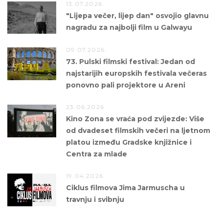
13.07.2026.
"Lijepa večer, lijep dan" osvojio glavnu
nagradu za najbolji film u Galwayu
09.07.2026.
73. Pulski filmski festival: Jedan od
najstarijih europskih festivala večeras
ponovno pali projektore u Areni
23.06.2026.
Kino Zona se vraća pod zvijezde: Više
od dvadeset filmskih večeri na ljetnom
platou između Gradske knjižnice i
Centra za mlade
19.04.2026.
Ciklus filmova Jima Jarmuscha u
travnju i svibnju