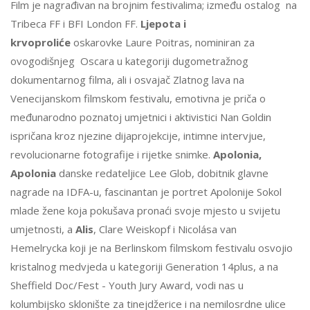
Film je nagrađivan na brojnim festivalima; između ostalog na
Tribeca FF i BFI London FF.
Ljepota i
krvoproliće
oskarovke Laure Poitras, nominiran za
ovogodišnjeg Oscara u kategoriji dugometražnog
dokumentarnog filma, ali i osvajač Zlatnog lava na
Venecijanskom filmskom festivalu, emotivna je priča o
međunarodno poznatoj umjetnici i aktivistici Nan Goldin
ispričana kroz njezine dijaprojekcije, intimne intervjue,
revolucionarne fotografije i rijetke snimke.
Apolonia,
Apolonia
danske redateljice Lee Glob, dobitnik glavne
nagrade na IDFA-u, fascinantan je portret Apolonije Sokol
mlade žene koja pokušava pronaći svoje mjesto u svijetu
umjetnosti, a
Alis
, Clare Weiskopf i Nicolása van
Hemelrycka koji je na Berlinskom filmskom festivalu osvojio
kristalnog medvjeda u kategoriji Generation 14plus, a na
Sheffield Doc/Fest - Youth Jury Award, vodi nas u
kolumbijsko sklonište za tinejdžerice i na nemilosrdne ulice