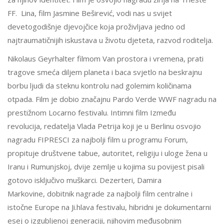
FF. Lina, film Jasmine Beširević, vodi nas u svijet
devetogodišnje djevojčice koja proživljava jedno od
najtraumatičnijih iskustava u životu djeteta, razvod roditelja.
Nikolaus Geyrhalter filmom Van prostora i vremena, prati
tragove smeća diljem planeta i baca svjetlo na beskrajnu
borbu ljudi da steknu kontrolu nad golemim količinama
otpada. Film je dobio značajnu Pardo Verde WWF nagradu na
prestižnom Locarno festivalu. Intimni film Između
revolucija, redatelja Vlada Petrija koji je u Berlinu osvojio
nagradu FIPRESCI za najbolji film u programu Forum,
propituje društvene tabue, autoritet, religiju i uloge žena u
Iranu i Rumunjskoj, dvije zemlje u kojima su povijest pisali
gotovo isključivo muškarci. Dezerteri, Damira
Markovine, dobitnik nagrade za najbolji film centralne i
istočne Europe na Ji.hlava festivalu, hibridni je dokumentarni
esej o izgubljenoj generaciji, njihovim međusobnim