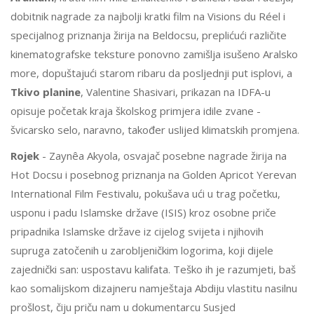
dobitnik nagrade za najbolji kratki film na Visions du Réel i
specijalnog priznanja žirija na Beldocsu, preplićući različite
kinematografske teksture ponovno zamišlja isušeno Aralsko
more, dopuštajući starom ribaru da posljednji put isplovi, a
Tkivo planine
, Valentine Shasivari, prikazan na IDFA-u
opisuje početak kraja školskog primjera idile zvane -
švicarsko selo, naravno, također uslijed klimatskih promjena.
Rojek
- Zaynêa Akyola, osvajač posebne nagrade žirija na
Hot Docsu i posebnog priznanja na Golden Apricot Yerevan
International Film Festivalu, pokušava ući u trag početku,
usponu i padu Islamske države (ISIS) kroz osobne priče
pripadnika Islamske države iz cijelog svijeta i njihovih
supruga zatočenih u zarobljeničkim logorima, koji dijele
zajednički san: uspostavu kalifata. Teško ih je razumjeti, baš
kao somalijskom dizajneru namještaja Abdiju vlastitu nasilnu
prošlost, čiju priču nam u dokumentarcu Susjed