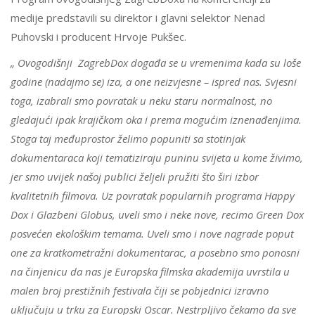
medije predstavili su direktor i glavni selektor Nenad
Puhovski i producent Hrvoje Pukšec.
„ Ovogodišnji ZagrebDox događa se u vremenima kada su loše
godine (nadajmo se) iza, a one neizvjesne – ispred nas. Svjesni
toga, izabrali smo povratak u neku staru normalnost, no
gledajući ipak krajičkom oka i prema mogućim iznenađenjima.
Stoga taj međuprostor želimo popuniti sa stotinjak
dokumentaraca koji tematiziraju puninu svijeta u kome živimo,
jer smo uvijek našoj publici željeli pružiti što širi izbor
kvalitetnih filmova. Uz povratak popularnih programa Happy
Dox i Glazbeni Globus, uveli smo i neke nove, recimo Green Dox
posvećen ekološkim temama. Uveli smo i nove nagrade poput
one za kratkometražni dokumentarac, a posebno smo ponosni
na činjenicu da nas je Europska filmska akademija uvrstila u
malen broj prestižnih festivala čiji se pobjednici izravno
uključuju u trku za Europski Oscar. Nestrpljivo čekamo da sve