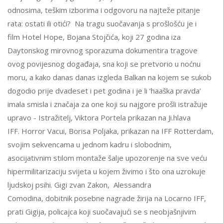
odnosima, teškim izborima i odgovoru na najteže pitanje
rata: ostati ili otići? Na tragu suočavanja s prošlošću je i
film Hotel Hope, Bojana Stojčića, koji 27 godina iza
Daytonskog mirovnog sporazuma dokumentira tragove
ovog povijesnog događaja, sna koji se pretvorio u noćnu
moru, a kako danas danas izgleda Balkan na kojem se sukob
dogodio prije dvadeset i pet godina i je li ‘haaška pravda’
imala smisla i značaja za one koji su najgore prošli istražuje
upravo - Istražitelj, Viktora Portela prikazan na Ji.hlava
IFF. Horror Vacui, Borisa Poljaka, prikazan na IFF Rotterdam,
svojim sekvencama u jednom kadru i slobodnim,
asocijativnim stilom montaže šalje upozorenje na sve veću
hipermilitarizaciju svijeta u kojem živimo i što ona uzrokuje
ljudskoj psihi. Gigi zvan Zakon, Alessandra
Comodina, dobitnik posebne nagrade žirija na Locarno IFF,
prati Gigija, policajca koji suočavajući se s neobjašnjivim