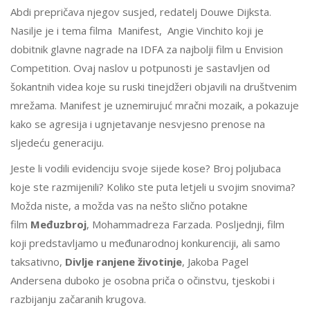
Abdi prepričava njegov susjed, redatelj Douwe Dijksta.
Nasilje je i tema filma Manifest, Angie Vinchito koji je
dobitnik glavne nagrade na IDFA za najbolji film u Envision
Competition. Ovaj naslov u potpunosti je sastavljen od
šokantnih videa koje su ruski tinejdžeri objavili na društvenim
mrežama. Manifest je uznemirujuć mračni mozaik, a pokazuje
kako se agresija i ugnjetavanje nesvjesno prenose na
sljedeću generaciju.
Jeste li vodili evidenciju svoje sijede kose? Broj poljubaca
koje ste razmijenili? Koliko ste puta letjeli u svojim snovima?
Možda niste, a možda vas na nešto slično potakne
film
Međuzbroj
, Mohammadreza Farzada. Posljednji, film
koji predstavljamo u međunarodnoj konkurenciji, ali samo
taksativno,
Divlje ranjene životinje
, Jakoba Pagel
Andersena duboko je osobna priča o očinstvu, tjeskobi i
razbijanju začaranih krugova.