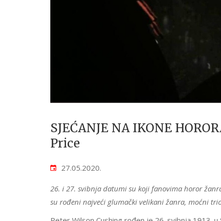
SJEĆANJE NA IKONE HORORA: 
Price
27.05.2020.
26. i 27. svibnja datumi su koji fanovima horor žanra
su rođeni najveći glumački velikani žanra, moćni tri
Peter Wilson Cushing rođen je 26. svibnja 1913. u 