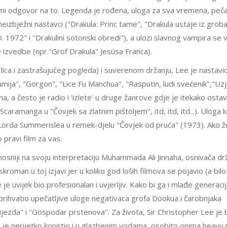
ami odgovor na to. Legenda je rođena, uloga za sva vremena, peča
su neizbježni nastavci ("Drakula: Princ tame", "Drakula ustaje iz groba
.D. 1972" i ''Drakulini sotonski obredi"), a ulozi slavnog vampira se 
 izvedbe (npr."Grof Drakula" Jesúsa Franca).
da lica i zastrašujućeg pogleda) i suverenom držanju, Lee je nastavio
umija", "Gorgon", "Lice Fu Manchua", "Rasputin, ludi svećenik","Uzj
vima, a često je radio i 'izlete' u druge žanrove gdje je itekako ostav
aramanga u "Čovjek sa zlatnim pištoljem", itd, itd, itd...). Uloga k
na Lorda Summerislea u remek-djelu "Čovjek od pruća" (1973). Ako ž
vo pravi film za vas.
onosniji na svoju interpretaciju Muhammada Ali Jinnaha, osnivača d
skroman u toj izjavi jer u koliko god loših filmova se pojavio (a bilo 
je uvijek bio profesionalan i uvjerljiv. Kako bi ga i mlađe generaci
prihvatio upečatljive uloge negativaca grofa Dookua i čarobnjaka
zda'' i ''Gospodar prstenova''. Za života, Sir Christopher Lee je b
as je nerijetko koristio i u glazbenim vodama, osobito onima heavy