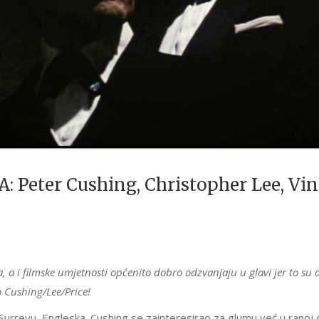
Peter Cushing, Christopher Lee, Vin
, a i filmske umjetnosti općenito dobro odzvanjaju u glavi jer to su 
o Cushing/Lee/Price!
Surreyu, Engleska. Cushing se zainteresirao za glumu već u ranoj 