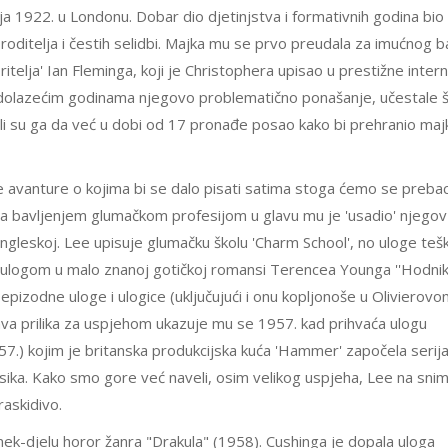
ja 1922. u Londonu. Dobar dio djetinjstva i formativnih godina bio
oditelja i čestih selidbi. Majka mu se prvo preudala za imućnog 
telja' Ian Fleminga, koji je Christophera upisao u prestižne inter
nadolazećim godinama njegovo problematično ponašanje, učestale 
lili su ga da već u dobi od 17 pronađe posao kako bi prehranio majk
 avanture o kojima bi se dalo pisati satima stoga ćemo se prebaci
za bavljenjem glumačkom profesijom u glavu mu je 'usadio' njegov
Engleskoj. Lee upisuje glumačku školu 'Charm School', no uloge teš
m ulogom u malo znanoj gotičkoj romansi Terencea Younga ''Hodni
epizodne uloge i ulogice (uključujući i onu kopljonoše u Olivierov
ava prilika za uspjehom ukazuje mu se 1957. kad prihvaća ulogu
57.) kojim je britanska produkcijska kuća 'Hammer' započela serija
klasika. Kako smo gore već naveli, osim velikog uspjeha, Lee na sni
raskidivo.
emek-djelu horor žanra "Drakula" (1958). Cushinga je dopala uloga