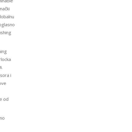
minable
mački
lobalnu
noglasno
ushing
hing
rlocka
4.
sora i
kove
je od
uno