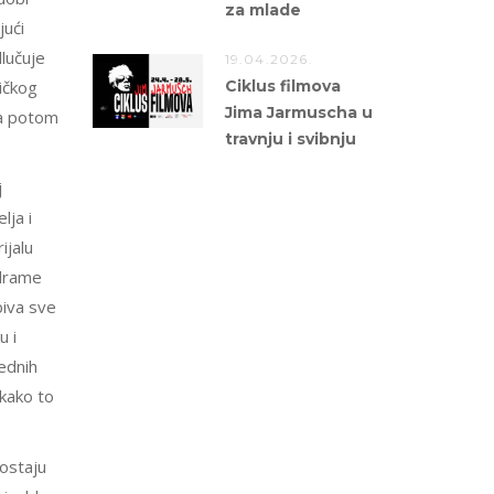
za mlade
jući
dlučuje
19.04.2026.
ičkog
Ciklus filmova
Jima Jarmuscha u
 a potom
travnju i svibnju
j
lja i
ijalu
 drame
biva sve
u i
ednih
akako to
postaju