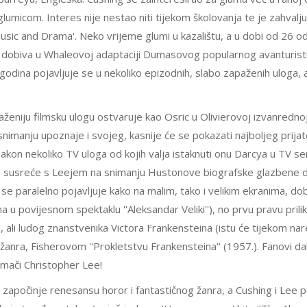
umicom. Interes nije nestao niti tijekom školovanja te je zahvalju
 Music and Drama'. Neko vrijeme glumi u kazalištu, a u dobi od 26 o
u dobiva u Whaleovoj adaptaciji Dumasovog popularnog avanturist
 godina pojavljuje se u nekoliko epizodnih, slabo zapaženih uloga,
paženiju filmsku ulogu ostvaruje kao Osric u Olivierovoj izvanredno
nimanju upoznaje i svojeg, kasnije će se pokazati najboljeg prijate
akon nekoliko TV uloga od kojih valja istaknuti onu Darcya u TV ser
vno susreće s Leejem na snimanju Hustonove biografske glazbene
 se paralelno pojavljuje kako na malim, tako i velikim ekranima, do
 povijesnom spektaklu ''Aleksandar Veliki''), no prvu pravu prilik
 ali ludog znanstvenika Victora Frankensteina (istu će tijekom nar
r žanra, Fisherovom ''Prokletstvu Frankensteina'' (1957.). Fanovi d
umači Christopher Lee!
započinje renesansu horor i fantastičnog žanra, a Cushing i Lee 