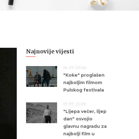
Najnovije vijesti
16.07.2026.
"Koke" proglašen
najboljim filmom
Pulskog festivala
13.07.2026.
"Lijepa večer, lijep
dan" osvojio
glavnu nagradu za
najbolji film u