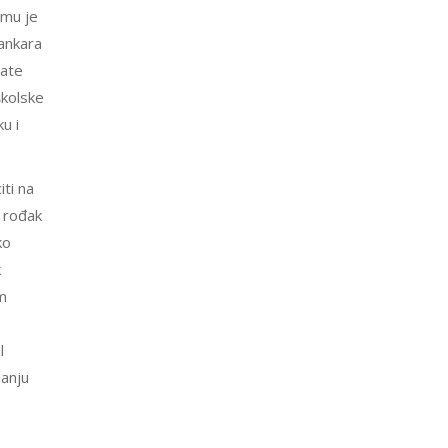
 mu je
bankara
nate
školske
u i
ti na
 rođak
ko
k
om
l
manju