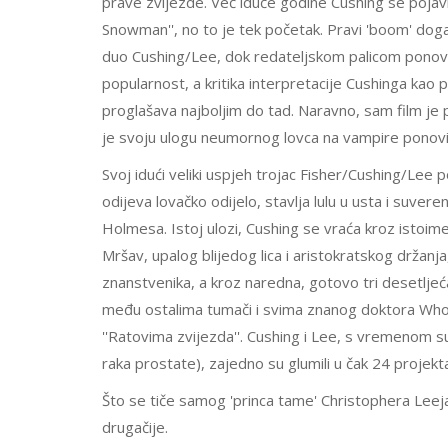
prave zvijezde. Već iduće godine Cushing se poja
Snowman'', no to je tek početak. Pravi 'boom' doga
duo Cushing/Lee, dok redateljskom palicom ponovn
popularnost, a kritika interpretacije Cushinga ka
proglašava najboljim do tad. Naravno, sam film je
je svoju ulogu neumornog lovca na vampire ponovi
Svoj idući veliki uspjeh trojac Fisher/Cushing/Lee p
odijeva lovačko odijelo, stavlja lulu u usta i suver
Holmesa. Istoj ulozi, Cushing se vraća kroz istoimeni
Mršav, upalog blijedog lica i aristokratskog držanj
znanstvenika, a kroz naredna, gotovo tri desetljeć
među ostalima tumači i svima znanog doktora Who
''Ratovima zvijezda''. Cushing i Lee, s vremenom su
raka prostate), zajedno su glumili u čak 24 projekt
Što se tiče samog 'princa tame' Christophera Leeja
drugačije.