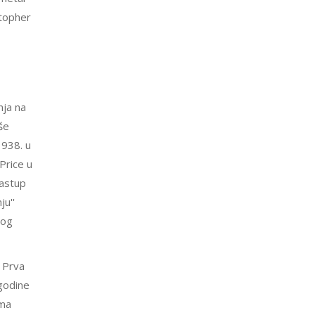
stopher
nja na
še
1938. u
Price u
nastup
ju''
vog
. Prva
 godine
ama