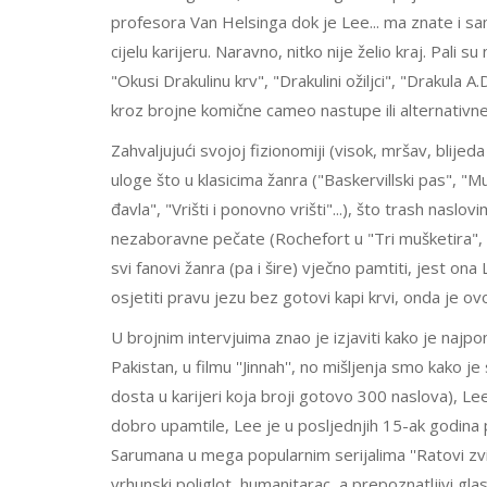
profesora Van Helsinga dok je Lee... ma znate i s
cijelu karijeru. Naravno, nitko nije želio kraj. Pali 
"Okusi Drakulinu krv", "Drakulini ožiljci", "Drakula A
kroz brojne komične cameo nastupe ili alternativne
Zahvaljujući svojoj fizionomiji (visok, mršav, blije
uloge što u klasicima žanra ("Baskervillski pas", "M
đavla", "Vrišti i ponovno vrišti"...), što trash naslo
nezaboravne pečate (Rochefort u "Tri mušketira", Sc
svi fanovi žanra (pa i šire) vječno pamtiti, jest o
osjetiti pravu jezu bez gotovi kapi krvi, onda je o
U brojnim intervjuima znao je izjaviti kako je najp
Pakistan, u filmu ''Jinnah'', no mišljenja smo kako je 
dosta u karijeri koja broji gotovo 300 naslova), Lee 
dobro upamtile, Lee je u posljednjih 15-ak godina 
Sarumana u mega popularnim serijalima ''Ratovi zvije
vrhunski poliglot, humanitarac, a prepoznatljivi gl