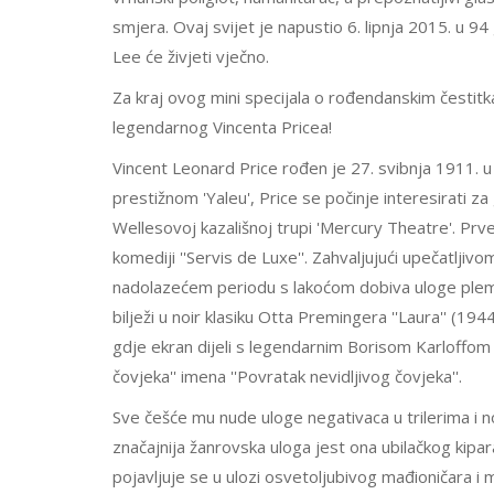
smjera. Ovaj svijet je napustio 6. lipnja 2015. u 94
Lee će živjeti vječno.
Za kraj ovog mini specijala o rođendanskim čestit
legendarnog Vincenta Pricea!
Vincent Leonard Price rođen je 27. svibnja 1911. u 
prestižnom 'Yaleu', Price se počinje interesirati za
Wellesovoj kazališnoj trupi 'Mercury Theatre'. Prv
komediji ''Servis de Luxe''. Zahvaljujući upečatljiv
nadolazećem periodu s lakoćom dobiva uloge plemić
bilježi u noir klasiku Otta Premingera ''Laura'' (194
gdje ekran dijeli s legendarnim Borisom Karloffom
čovjeka'' imena ''Povratak nevidljivog čovjeka''.
Sve češće mu nude uloge negativaca u trilerima i no
značajnija žanrovska uloga jest ona ubilačkog kipar
pojavljuje se u ulozi osvetoljubivog mađioničara i 