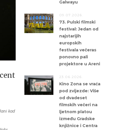
Galwayu
09.07.2026.
73. Pulski filmski
festival: Jedan od
najstarijih
europskih
festivala večeras
ponovno pali
projektore u Areni
cent
23.06.2026.
Kino Zona se vraća
pod zvijezde: Više
od dvadeset
filmskih večeri na
dani kad
ljetnom platou
između Gradske
knjižnice i Centra
dobi