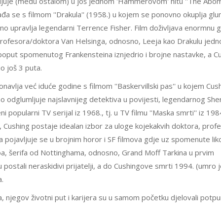
vljuje (među ostalom) u još jednom 'Hammerovom' hitu ''The Abo
đa se s filmom ''Drakula'' (1958.) u kojem se ponovno okuplja glu
o upravlja legendarni Terrence Fisher. Film doživljava enormnu g
o profesora/doktora Van Helsinga, odnosno, Leeja kao Drakulu jed
 poput spomenutog Frankensteina iznjedrio i brojne nastavke, a C
o još 3 puta.
onavlja već iduće godine s filmom ''Baskervillski pas'' u kojem Cus
eno odglumljuje najslavnijeg detektiva u povijesti, legendarnog She
 popularni TV serijal iz 1968., tj. u TV filmu ''Maska smrti'' iz 198
a, Cushing postaje idealan izbor za uloge kojekakvih doktora, profe
a pojavljuje se u brojnim horor i SF filmova gdje uz spomenute li
a, šerifa od Nottinghama, odnosno, Grand Moff Tarkina u prvim
 postali neraskidivi prijatelji, a do Cushingove smrti 1994. (umro 
a.
, njegov životni put i karijera su u samom početku djelovali potp