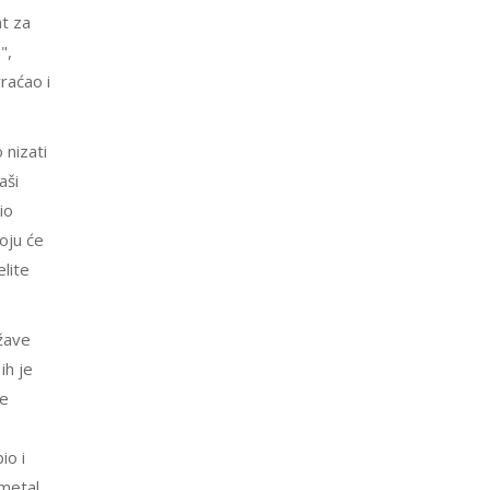
t za
",
vraćao i
 nizati
aši
io
oju će
elite
ržave
ih je
je
io i
 metal