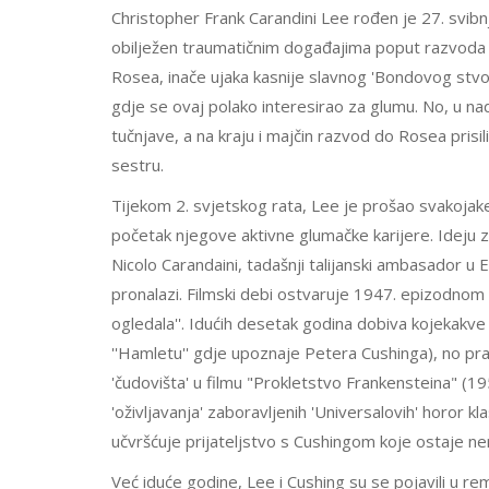
Christopher Frank Carandini Lee rođen je 27. svibn
obilježen traumatičnim događajima poput razvoda r
Rosea, inače ujaka kasnije slavnog 'Bondovog stvori
gdje se ovaj polako interesirao za glumu. No, u 
tučnjave, a na kraju i majčin razvod do Rosea prisi
sestru.
Tijekom 2. svjetskog rata, Lee je prošao svakojake
početak njegove aktivne glumačke karijere. Ideju 
Nicolo Carandaini, tadašnji talijanski ambasador u 
pronalazi. Filmski debi ostvaruje 1947. epizodno
ogledala''. Idućih desetak godina dobiva kojekakve 
''Hamletu'' gdje upoznaje Petera Cushinga), no pr
'čudovišta' u filmu "Prokletstvo Frankensteina" (19
'oživljavanja' zaboravljenih 'Universalovih' horor 
učvršćuje prijateljstvo s Cushingom koje ostaje ne
Već iduće godine, Lee i Cushing su se pojavili u r