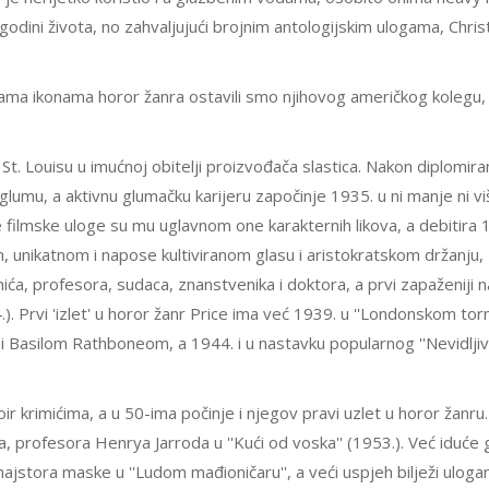
 godini života, no zahvaljujući brojnim antologijskim ulogama, Chri
kama ikonama horor žanra ostavili smo njihovog američkog kolegu,
St. Louisu u imućnoj obitelji proizvođača slastica. Nakon diplomira
 glumu, a aktivnu glumačku karijeru započinje 1935. u ni manje ni vi
e filmske uloge su mu uglavnom one karakternih likova, a debitira 
om, unikatnom i napose kultiviranom glasu i aristokratskom držanju, 
a, profesora, sudaca, znanstvenika i doktora, a prvi zapaženiji 
4.). Prvi 'izlet' u horor žanr Price ima već 1939. u ''Londonskom torn
 i Basilom Rathboneom, a 1944. i u nastavku popularnog ''Nevidlji
ir krimićima, a u 50-ima počinje i njegov pravi uzlet u horor žanru
a, profesora Henrya Jarroda u ''Kući od voska'' (1953.). Već iduće
majstora maske u ''Ludom mađioničaru'', a veći uspjeh bilježi ulog