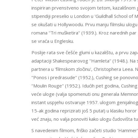
inspiriran prvenstveno svojom tetom, kazališnom gl
stipendiji preselio u London u 'Guildhall School of
se okušati u Hollywoodu. Prvu manju filmsku ulog
romana ''Tri mušketira'' (1939.). Kroz narednih par
se vraća u Englesku.
Poslije rata sve češće glumi u kazalištu, a prvu za
adaptaciji Shakespearovog ''Hamleta'' (1948.). Na s
partnera u 'filmskom zločinu', Christophera Leea. N
''Ponos i predrasude'' (1952.), Cushing se pono
''Moulin Rouge'' (1952.). Idućih pet godina, Cushing
veće uloge (valja spomenuti onu generala Memnona u
instant uspjehu ostvaruje 1957. ulogom genijalnog,
15-ak godina reprizirati još 5 puta!) u klasiku horo
već znaju, no valja ponoviti kako ulogu čudovišta t
S navedenim filmom, friško začeti studio 'Hammer' 