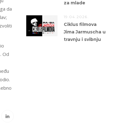
ju
za mlade
 ga da
lav;
19.04.2026.
Ciklus filmova
voliti
Jima Jarmuscha u
travnju i svibnju
io
a. Od
 među
odio.
osebno