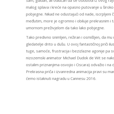
Sam, gladan, ali odlučan da se oslobodi iz ovog ra
malog splava i kreće na opasno putovanje u široko
pobjegne. Nikad ne odustajući od nade, iscrpljeni č
međutim, more je ogromno i obiluje prekrasnim i t
umornom preživjelom da tako lako pobjegne.
Tako predivno snimljen, režiran i osmišljen, da mu
gledatelje drito u dušu. U ovoj fantastičnoj priči i
tuge, samoće, frustracija i bezizlazne agonije pa sv
nizozemski animator Michael Dudok de Wit se nakon ni
ostalim priznanjima osvojio i Oscara) odvažio i na
Prekrasna priča i izvanredna animacija pravi su ma
ćemo istaknuti nagradu u Cannesu 2016.