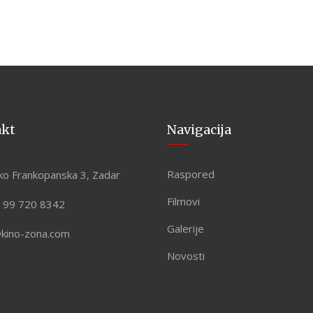
akt
Navigacija
Raspored
ko Frankopanska 3, Zadar
Filmovi
 99 720 8342
Galerije
@kino-zona.com
Novosti