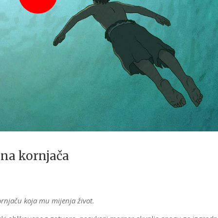
na kornjača
rnjaču koja mu mijenja život.