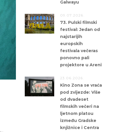
Galwayu
09.07.2026.
73. Pulski filmski
festival: Jedan od
najstarijih
europskih
festivala večeras
ponovno pali
projektore u Areni
23.06.2026.
Kino Zona se vraća
pod zvijezde: Više
od dvadeset
filmskih večeri na
ljetnom platou
između Gradske
knjižnice i Centra