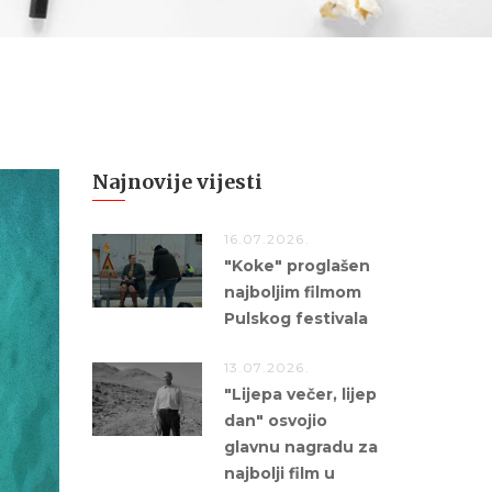
Najnovije vijesti
16.07.2026.
"Koke" proglašen
najboljim filmom
Pulskog festivala
13.07.2026.
"Lijepa večer, lijep
dan" osvojio
glavnu nagradu za
najbolji film u