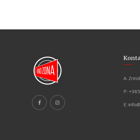
Kont
A:
Zrins
P:
+385
E:
info