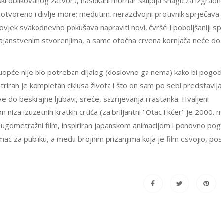
jski oblikovanog zatvora, nasukani mornar skuplja snagu za izgradn
 otvoreno i divlje more; međutim, nerazdvojni protivnik sprječava
ovjek svakodnevno pokušava napraviti novi, čvršći i poboljšaniji sp
ajanstvenim stvorenjima, a samo otočna crvena kornjača neće doz
 uopće nije bio potreban dijalog (doslovno ga nema) kako bi pogod
lustriran je kompletan ciklusa života i što on sam po sebi predstavlj
e do beskrajne ljubavi, sreće, sazrijevanja i rastanka. Hvaljeni
za izuzetnih kratkih crtića (za briljantni ''Otac i kćer'' je 2000.
 dugometražni film, inspiriran japanskom animacijom i ponovno pog
mac za publiku, a među brojnim prizanjima koja je film osvojio, p