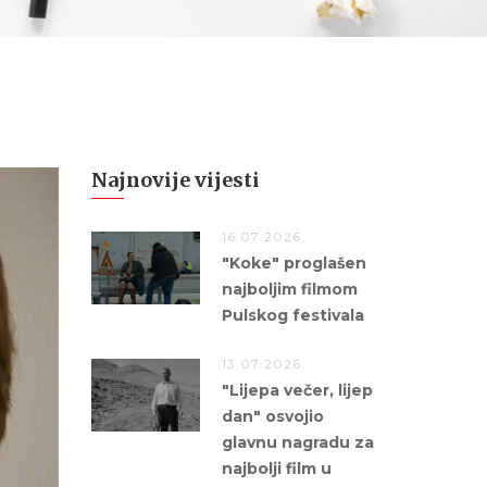
Najnovije vijesti
16.07.2026.
"Koke" proglašen
najboljim filmom
Pulskog festivala
13.07.2026.
"Lijepa večer, lijep
dan" osvojio
glavnu nagradu za
najbolji film u