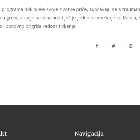
og programa dok dijele svoje životne priče, suočavaju se s trauma
u u grupi, pitanje nacionalnosti još je jedno breme koje će Katica, 
 i ponovno prigrlile radost življenja.
akt
Navigacija