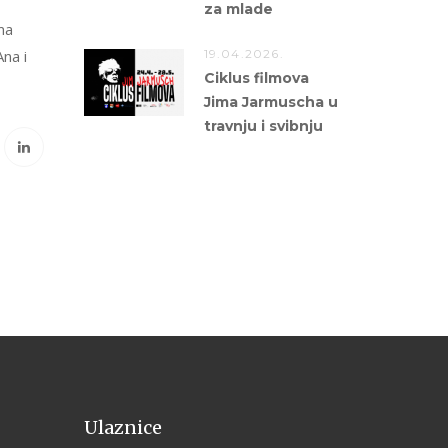
za mlade
ma
19.04.2026.
Ana i
Ciklus filmova
Jima Jarmuscha u
travnju i svibnju
Ulaznice