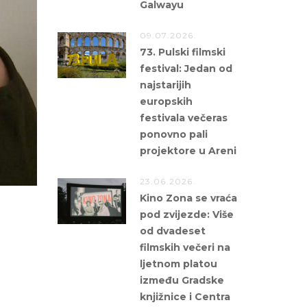
Galwayu
09.07.2026.
73. Pulski filmski
festival: Jedan od
najstarijih
europskih
festivala večeras
ponovno pali
projektore u Areni
23.06.2026.
Kino Zona se vraća
pod zvijezde: Više
od dvadeset
filmskih večeri na
ljetnom platou
između Gradske
knjižnice i Centra