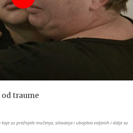
 od traume
oje su preživjele mučenja, silovanja i ubojstva voljenih i dalje su