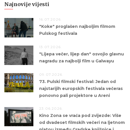
Najnovije vijesti
16.07.2026.
"Koke" proglašen najboljim filmom
Pulskog festivala
13.07.2026.
"Lijepa večer, lijep dan" osvojio glavnu
nagradu za najbolji film u Galwayu
09.07.2026.
73. Pulski filmski festival: Jedan od
najstarijih europskih festivala večeras
ponovno pali projektore u Areni
23.06.2026.
Kino Zona se vraća pod zvijezde: Više
od dvadeset filmskih večeri na ljetnom
platou između Gradske knjižnice i