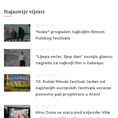
Najnovije vijesti
16.07.2026.
"Koke" proglašen najboljim filmom
Pulskog festivala
13.07.2026.
"Lijepa večer, lijep dan" osvojio glavnu
nagradu za najbolji film u Galwayu
09.07.2026.
73. Pulski filmski festival: Jedan od
najstarijih europskih festivala večeras
ponovno pali projektore u Areni
23.06.2026.
Kino Zona se vraća pod zvijezde: Više