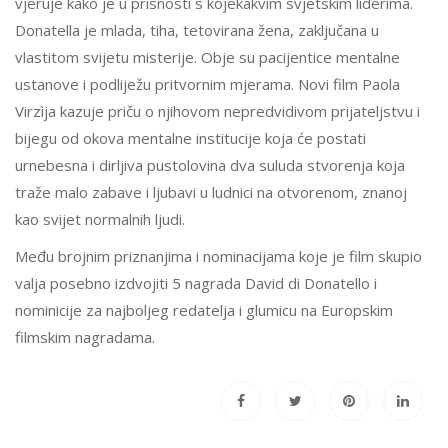
vjeruje kako je u prisnosti s kojekakvim svjetskim liderima.
Donatella je mlada, tiha, tetovirana žena, zaključana u
vlastitom svijetu misterije. Obje su pacijentice mentalne
ustanove i podliježu pritvornim mjerama. Novi film Paola
Virzìja kazuje priču o njihovom nepredvidivom prijateljstvu i
bijegu od okova mentalne institucije koja će postati
urnebesna i dirljiva pustolovina dva suluda stvorenja koja
traže malo zabave i ljubavi u ludnici na otvorenom, znanoj
kao svijet normalnih ljudi.
Među brojnim priznanjima i nominacijama koje je film skupio
valja posebno izdvojiti 5 nagrada David di Donatello i
nominicije za najboljeg redatelja i glumicu na Europskim
filmskim nagradama.