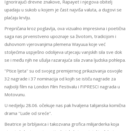
Ignorirajući drevne znakove, Rapayet i njegova obitelj
upadaju u sukob u kojem je čast najviša valuta, a dugovi se
plaćaju krvlju.
Prepričana kroz poglavlja, ova vizualno impresivna i poetična
saga nas prvenstveno upoznaje sa životom, tradicijom i
duhovnom vjerovanjima plemena Wayuua koje već
stoljećima uspješno odolijeva utjecaju vanjskih sila sve dok
se i među njih ne ušulja razarajuća sila zvana ljudska pohlepa.
''Ptice ljeta'' su od svojeg premijernog prikazivanja osvojile
32 nagrade i 37 nominacija od kojih se ističu nagrade za
najbolji film na London Film Festivalu i FIPRESCI nagrada u
Motovunu.
U nedjelju 28.06. očekuje nas pak hvaljena talijanska komična
drama ''Lude od sreće''.
Beatrice je brbljavica i takozvana grofica milijarderka koja