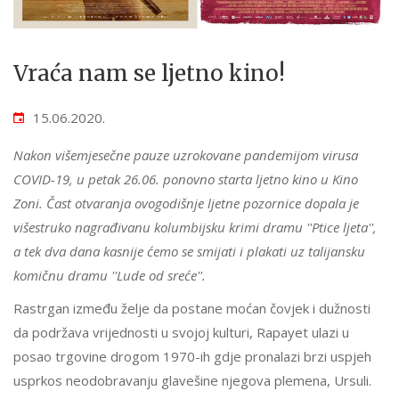
Vraća nam se ljetno kino!
15.06.2020.
Nakon višemjesečne pauze uzrokovane pandemijom virusa
COVID-19, u petak 26.06. ponovno starta ljetno kino u Kino
Zoni. Čast otvaranja ovogodišnje ljetne pozornice dopala je
višestruko nagrađivanu kolumbijsku krimi dramu ''Ptice ljeta'',
a tek dva dana kasnije ćemo se smijati i plakati uz talijansku
komičnu dramu ''Lude od sreće''.
Rastrgan između želje da postane moćan čovjek i dužnosti
da podržava vrijednosti u svojoj kulturi, Rapayet ulazi u
posao trgovine drogom 1970-ih gdje pronalazi brzi uspjeh
usprkos neodobravanju glavešine njegova plemena, Ursuli.