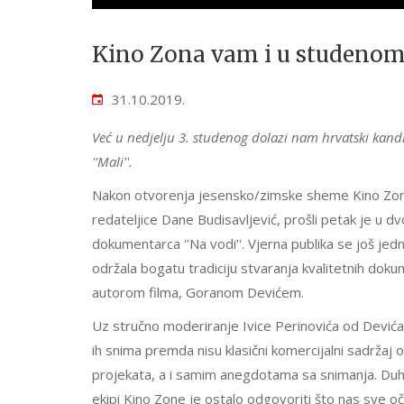
Kino Zona vam i u studenom 
31.10.2019.
Već u nedjelju 3. studenog dolazi nam hrvatski kan
''Mali''.
Nakon otvorenja jesensko/zimske sheme Kino Zone u
redateljice Dane Budisavljević, prošli petak je u 
dokumentarca ''Na vodi''. Vjerna publika se još jed
održala bogatu tradiciju stvaranja kvalitetnih doku
autorom filma, Goranom Devićem.
Uz stručno moderiranje Ivice Perinovića od Dević
ih snima premda nisu klasični komercijalni sadrža
projekata, a i samim anegdotama sa snimanja. Duho
ekipi Kino Zone je ostalo odgovoriti što nas sv