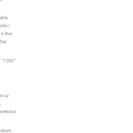
uića
otu i
 s dva
ična
''1202''
ke uz
,
irektora
ilskom