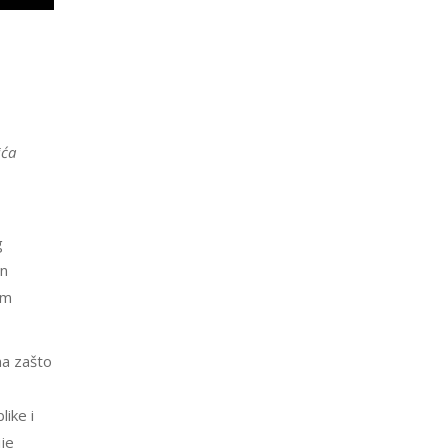
ića
g
in
im
ma zašto
ike i
je