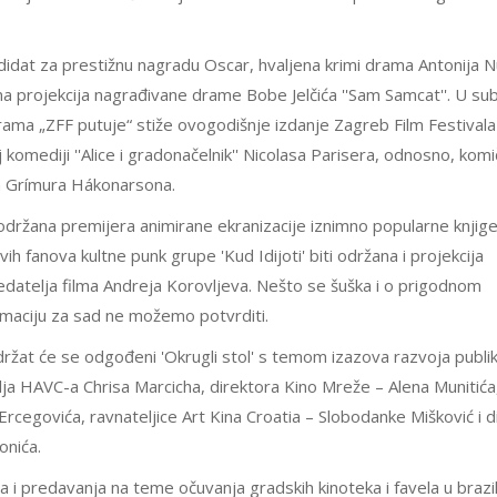
didat za prestižnu nagradu Oscar, hvaljena krimi drama Antonija N
ržana projekcija nagrađivane drame Bobe Jelčića ''Sam Samcat''. U sub
rama „ZFF putuje“ stiže ovogodišnje izdanje Zagreb Film Festivala
koj komediji ''Alice i gradonačelnik'' Nicolasa Parisera, odnosno, kom
ja Grímura Hákonarsona.
održana premijera animirane ekranizacije iznimno popularne knjige 
h fanova kultne punk grupe 'Kud Idijoti' biti održana i projekcija
datelja filma Andreja Korovljeva. Nešto se šuška i o prigodnom
nformaciju za sad ne možemo potvrditi.
održat će se odgođeni 'Okrugli stol' s temom izazova razvoja publi
lja HAVC-a Chrisa Marcicha, direktora Kino Mreže – Alena Munitića
Ercegovića, ravnateljice Art Kina Croatia – Slobodanke Mišković i d
onića.
i predavanja na teme očuvanja gradskih kinoteka i favela u braz