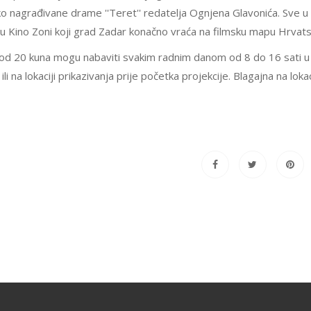
ruko nagrađivane drame ''Teret'' redatelja Ognjena Glavonića. Sve 
 u Kino Zoni koji grad Zadar konačno vraća na filmsku mapu Hrvat
 od 20 kuna mogu nabaviti svakim radnim danom od 8 do 16 sati u
 na lokaciji prikazivanja prije početka projekcije. Blagajna na lokac