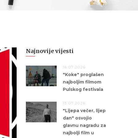
Najnovije vijesti
16.07.2026.
"Koke" proglašen
najboljim filmom
Pulskog festivala
13.07.2026.
"Lijepa večer, lijep
dan" osvojio
glavnu nagradu za
najbolji film u