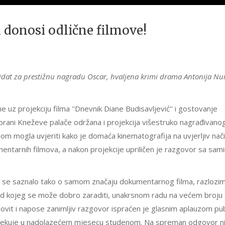
donosi odlične filmove!
didat za prestižnu nagradu Oscar, hvaljena krimi drama Antonija Nu
z projekciju filma ''Dnevnik Diane Budisavljević'' i gostovanje
dvorani Kneževe palače održana i projekcija višestruko nagrađivano
nom mogla uvjeriti kako je domaća kinematografija na uvjerljiv nač
mentarnih filmova, a nakon projekcije upriličen je razgovor sa sam
a se saznalo tako o samom značaju dokumentarnog filma, razlozi
j od kojeg se može dobro zaraditi, unakrsnom radu na većem broju
vit i napose zanimljiv razgovor ispraćen je glasnim aplauzom publ
e očekuje u nadolazećem mjesecu studenom. Na spreman odgovor ni