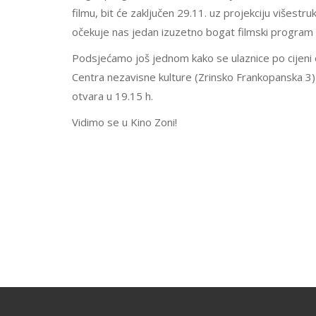
filmu, bit će zaključen 29.11. uz projekciju višest
očekuje nas jedan izuzetno bogat filmski program
Podsjećamo još jednom kako se ulaznice po cijeni
Centra nezavisne kulture (Zrinsko Frankopanska 3) ili
otvara u 19.15 h.
Vidimo se u Kino Zoni!