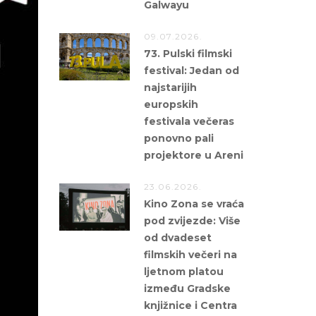
Galwayu
09.07.2026.
73. Pulski filmski
festival: Jedan od
najstarijih
europskih
festivala večeras
ponovno pali
projektore u Areni
23.06.2026.
Kino Zona se vraća
pod zvijezde: Više
od dvadeset
filmskih večeri na
ljetnom platou
između Gradske
knjižnice i Centra