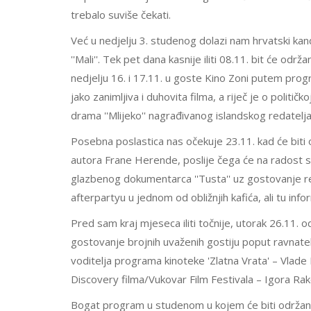
trebalo suviše čekati.
Već u nedjelju 3. studenog dolazi nam hrvatski kan
''Mali''. Tek pet dana kasnije iliti 08.11. bit će od
nedjelju 16. i 17.11. u goste Kino Zoni putem prog
jako zanimljiva i duhovita filma, a riječ je o politič
drama ''Mlijeko'' nagrađivanog islandskog redatel
Posebna poslastica nas očekuje 23.11. kad će biti 
autora Frane Herende, poslije čega će na radost svi
glazbenog dokumentarca ''Tusta'' uz gostovanje re
afterpartyu u jednom od obližnjih kafića, ali tu i
Pred sam kraj mjeseca iliti točnije, utorak 26.11. 
gostovanje brojnih uvaženih gostiju poput ravnate
voditelja programa kinoteke 'Zlatna Vrata' – Vlade 
Discovery filma/Vukovar Film Festivala – Igora Rak
Bogat program u studenom u kojem će biti održana 