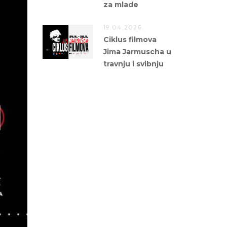
za mlade
19.04.2026.
Ciklus filmova
Jima Jarmuscha u
travnju i svibnju