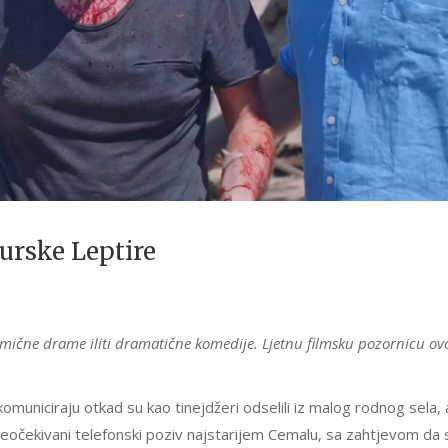
turske Leptire
mične drame iliti dramatične komedije. Ljetnu filmsku pozornicu ov
municiraju otkad su kao tinejdžeri odselili iz malog rodnog sela, 
v neočekivani telefonski poziv najstarijem Cemalu, sa zahtjevom da 