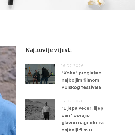
Najnovije vijesti
16.07.2026.
"Koke" proglašen
najboljim filmom
Pulskog festivala
13.07.2026.
"Lijepa večer, lijep
dan" osvojio
glavnu nagradu za
najbolji film u