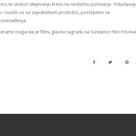
stru te unatoč oklijevanju kreću na neobično putovanje. Pokušavaju
i i suočiti se sa zajedničkom prošlošću, postepeno se
a iznenađenja.
 drame osigurala je filmu glavnu nagradu na Sundance Film Festiva