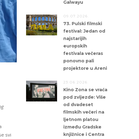
Galwayu
09.07.2026.
73. Pulski filmski
festival: Jedan od
najstarijih
europskih
festivala večeras
ponovno pali
projektore u Areni
23.06.2026.
Kino Zona se vraća
pod zvijezde: Više
od dvadeset
og
filmskih večeri na
ljetnom platou
a
između Gradske
knjižnice i Centra
se svi