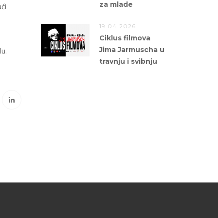
za mlade
ći
19.04.2026.
Ciklus filmova
Jima Jarmuscha u
lu.
travnju i svibnju