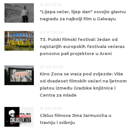
13.07.2026.
"Lijepa večer, lijep dan" osvojio glavnu
nagradu za najbolji film u Galwayu
09.07.2026.
73. Pulski filmski festival: Jedan od
najstarijih europskih festivala večeras
ponovno pali projektore u Areni
23.06.2026.
Kino Zona se vraća pod zvijezde: Više
od dvadeset filmskih večeri na ljetnom
platou između Gradske knjižnice i
Centra za mlade
19.04.2026.
Ciklus filmova Jima Jarmuscha u
travnju i svibnju