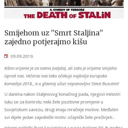
Smijehom uz ''Smrt Staljina''
zajedno potjerajmo kišu
09.09.2019.
Kišno vrijeme je za nama (valjda), ali zato je vrijeme smijeha
ispred nas. Večeras nas tako očekuje najbolja europska
komedija 2018., a u glavnoj ulozi neponovljivi Steve Buscemi!
U danima nakon Staljinovog konačnog pada, njegovi ministri
tuku se za kontrolu: neki žele pozitivne promjene u
Sovjetskom savezu, drugi imaju mračnije motive. Međutim
svi dijele jedan zajednički motiv: očajnički žele preživjeti...
Interni politički život Sovjetskog saveza tijekom 50-ih godina