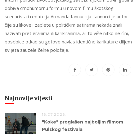
dobiva crnohumornu formu u novom filmu škotskog
scenarista i redatelja Armanda Iannuccija. Iannucci je autor
čije su likove i zaplete u političkim satirama nekada znali
nazivati pretjeranima ili karikiranima, ali to više nitko ne čini,
posebice otkad su gotovo navlas identične karikature diljem
svijeta zauzele čelne položaje.
Najnovije vijesti
16.07.2026.
"Koke" proglašen najboljim filmom
Pulskog festivala