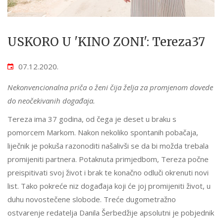
USKORO U 'KINO ZONI': Tereza37
07.12.2020.
Nekonvencionalna priča o ženi čija želja za promjenom dovede
do neočekivanih događaja.
Tereza ima 37 godina, od čega je deset u braku s
pomorcem Markom. Nakon nekoliko spontanih pobačaja,
liječnik je pokuša razonoditi našalivši se da bi možda trebala
promijeniti partnera. Potaknuta primjedbom, Tereza počne
preispitivati svoj život i brak te konačno odluči okrenuti novi
list. Tako pokreće niz događaja koji će joj promijeniti život, u
duhu novostečene slobode. Treće dugometražno
ostvarenje redatelja Danila Šerbedžije apsolutni je pobjednik