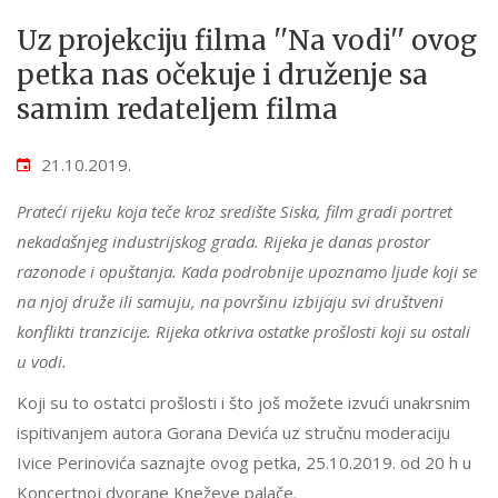
Uz projekciju filma ''Na vodi'' ovog
petka nas očekuje i druženje sa
samim redateljem filma
21.10.2019.
Prateći rijeku koja teče kroz središte Siska, film gradi portret
nekadašnjeg industrijskog grada. Rijeka je danas prostor
razonode i opuštanja. Kada podrobnije upoznamo ljude koji se
na njoj druže ili samuju, na površinu izbijaju svi društveni
konflikti tranzicije. Rijeka otkriva ostatke prošlosti koji su ostali
u vodi.
Koji su to ostatci prošlosti i što još možete izvući unakrsnim
ispitivanjem autora Gorana Devića uz stručnu moderaciju
Ivice Perinovića saznajte ovog petka, 25.10.2019. od 20 h u
Koncertnoj dvorane Kneževe palače.