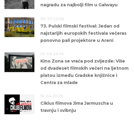
nagradu za najbolji film u Galwayu
09.07.2026.
73. Pulski filmski festival: Jedan od
najstarijih europskih festivala večeras
ponovno pali projektore u Areni
23.06.2026.
Kino Zona se vraća pod zvijezde: Više
od dvadeset filmskih večeri na ljetnom
platou između Gradske knjižnice i
Centra za mlade
19.04.2026.
Ciklus filmova Jima Jarmuscha u
travnju i svibnju