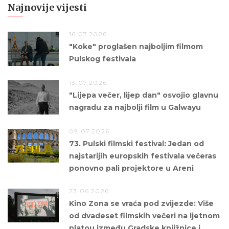
Najnovije vijesti
16.07.2026.
"Koke" proglašen najboljim filmom
Pulskog festivala
13.07.2026.
"Lijepa večer, lijep dan" osvojio glavnu
nagradu za najbolji film u Galwayu
09.07.2026.
73. Pulski filmski festival: Jedan od
najstarijih europskih festivala večeras
ponovno pali projektore u Areni
23.06.2026.
Kino Zona se vraća pod zvijezde: Više
od dvadeset filmskih večeri na ljetnom
platou između Gradske knjižnice i