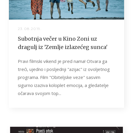
23.08.2019.
Subotnja večer u Kino Zoni uz
dragulj iz 'Zemlje izlazećeg sunca'
Pravi filmski vikend je pred nama! Otvara ga
treći, ujedno i posljednji "azijac" iz ovoljetnog
programa. Film "Obiteljske veze" sasvim
sigurno izaziva koloplet emocija, a gledatelje
očarava svojom top...