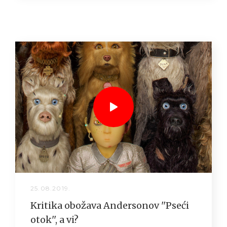
25.08.2019.
Kritika obožava Andersonov ''Pseći
otok'', a vi?