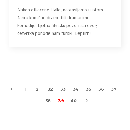
Nakon otkačene Halle, nastavljamo u istom
žanru komične drame iliti dramatične
komedije. Ljetnu filmsku pozornicu ovog
četvrtka pohode nam turski ''Leptiri''!
1
2
32
33
34
35
36
37
39
38
40