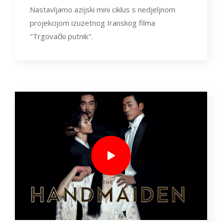
Nastavljamo azijski mini ciklus s nedjeljnom
projekcijom izuzetnog Iranskog filma
"Trgovački putnik".