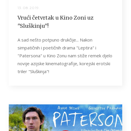
13.08.2019.
Vrući četvrtak u Kino Zoni uz
''Sluškinju''!
A sad nešto potpuno drukčije... Nakon
simpatičnih i poetičnih drama "Leptira" i
"Patersona" u Kino Zonu nam stiže remek djelo
novije azijske kinematografije, korejski erotski
triler "Sluškinja"!