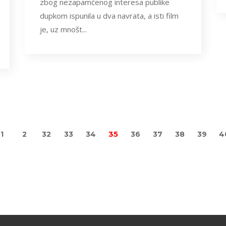
zbog nezapamćenog interesa publike
dupkom ispunila u dva navrata, a isti film
je, uz mnošt...
35
1
2
32
33
34
36
37
38
39
4