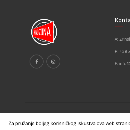
Kont
A:
Zrins
P:
+385
E:
info
Copyright © 2026 Kino Zona. Sva prava pridržana. Made
Za pružanje boljeg korisničkog iskustva ova web strani