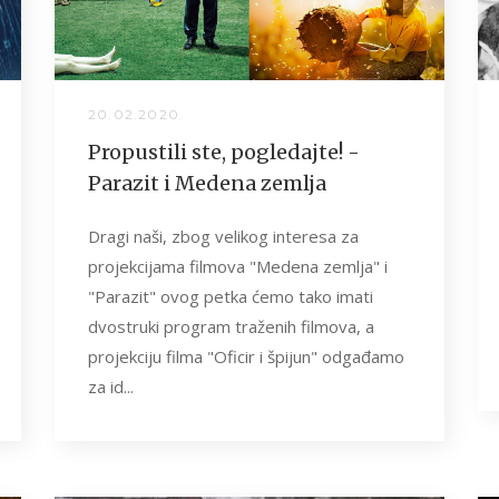
20.02.2020.
Propustili ste, pogledajte! -
Parazit i Medena zemlja
Dragi naši, zbog velikog interesa za
projekcijama filmova "Medena zemlja" i
"Parazit" ovog petka ćemo tako imati
dvostruki program traženih filmova, a
projekciju filma "Oficir i špijun" odgađamo
za id...