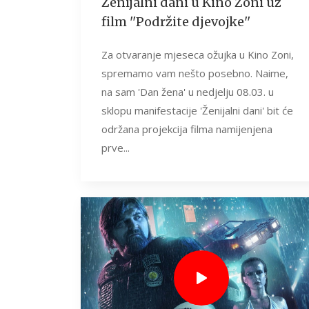
Ženijalni dani u Kino Zoni uz
film ''Podržite djevojke''
Za otvaranje mjeseca ožujka u Kino Zoni,
spremamo vam nešto posebno. Naime,
na sam 'Dan žena' u nedjelju 08.03. u
sklopu manifestacije 'Ženijalni dani' bit će
održana projekcija filma namijenjena
prve...