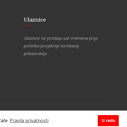
Ulaznice
Ulaznice se prodaju sat vremena prije
početka projekcije na lokaciji
prikazivanja.
PRAVILA PRIVATNOSTI
aćate
Pravila privatnosti
U redu