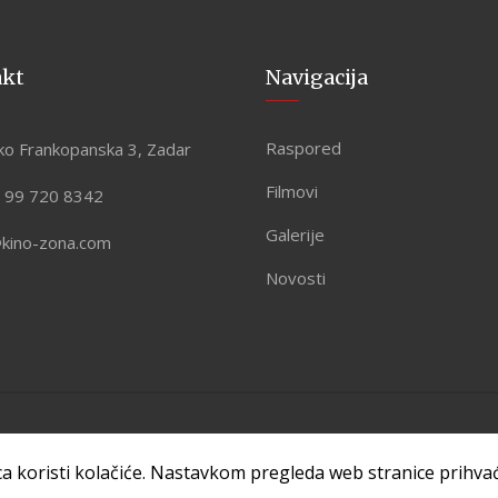
akt
Navigacija
Raspored
ko Frankopanska 3, Zadar
Filmovi
 99 720 8342
Galerije
@kino-zona.com
Novosti
 by
ASPEKT
ca koristi kolačiće. Nastavkom pregleda web stranice prihv