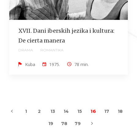
XVII. Dani iberskih jezika i kultura:
De cierta manera
DRAMA
ROMANTIKA
Kuba
1975.
78 min.
16
1
2
13
14
15
17
18
19
78
79