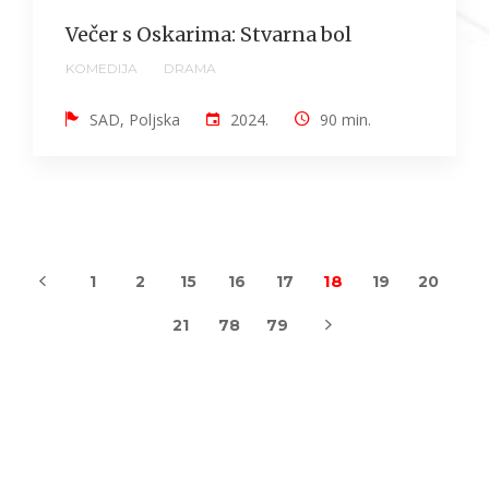
Večer s Oskarima: Stvarna bol
KOMEDIJA
DRAMA
SAD, Poljska
2024.
90 min.
18
1
2
15
16
17
19
20
21
78
79