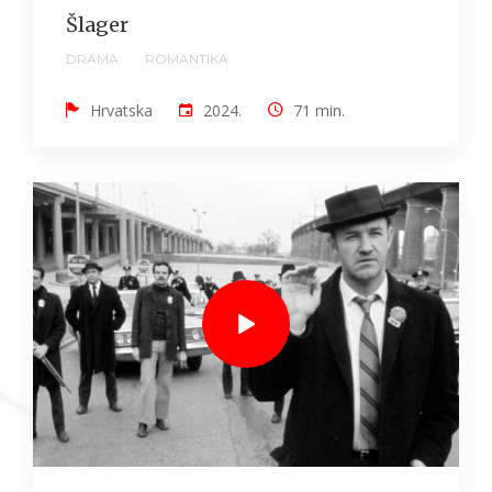
Šlager
DRAMA
ROMANTIKA
Hrvatska
2024.
71 min.