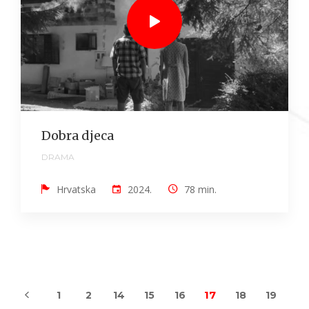
Dobra djeca
DRAMA
Hrvatska
2024.
78 min.
17
1
2
14
15
16
18
19