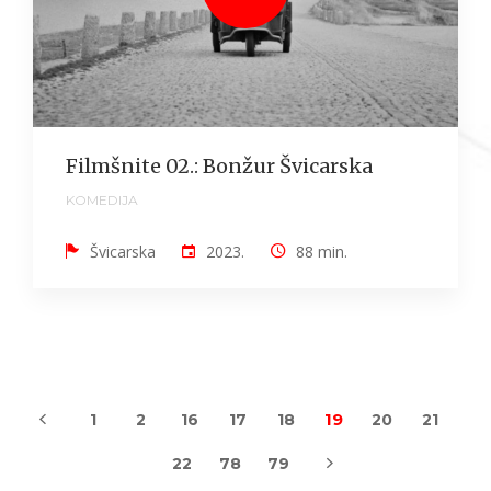
Filmšnite 02.: Bonžur Švicarska
KOMEDIJA
Švicarska
2023.
88 min.
19
1
2
16
17
18
20
21
22
78
79