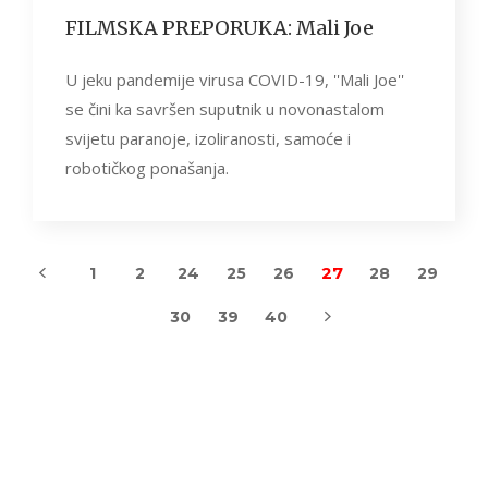
FILMSKA PREPORUKA: Mali Joe
U jeku pandemije virusa COVID-19, ''Mali Joe''
se čini ka savršen suputnik u novonastalom
svijetu paranoje, izoliranosti, samoće i
robotičkog ponašanja.
27
1
2
24
25
26
28
29
30
39
40