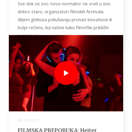
Sve dok se ovo 'novo normalno' ne vrati u ono
dobro staro, organizatori filmskih festivala
diljem globusa pokušavaju pronaći inovativne ili
bolje rečeno, kul načine kako filmofile približiti
svojem pr...
18.01.2021.
FILMSKA PREPORUKA: Hejter