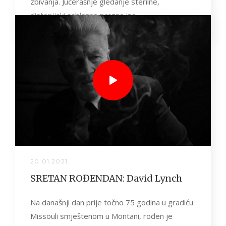
zbivanja. Jučerašnje gledanje sterilne,
distopijski sablasno prazne ina...
20.01.2021.
SRETAN ROĐENDAN: David Lynch
Na današnji dan prije točno 75 godina u gradiću
Missouli smještenom u Montani, rođen je