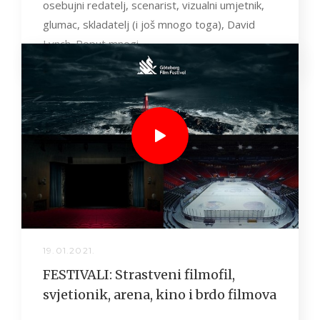
osebujni redatelj, scenarist, vizualni umjetnik,
glumac, skladatelj (i još mnogo toga), David
Lynch. Poput mnogi...
19.01.2021.
FESTIVALI: Strastveni filmofil,
svjetionik, arena, kino i brdo filmova