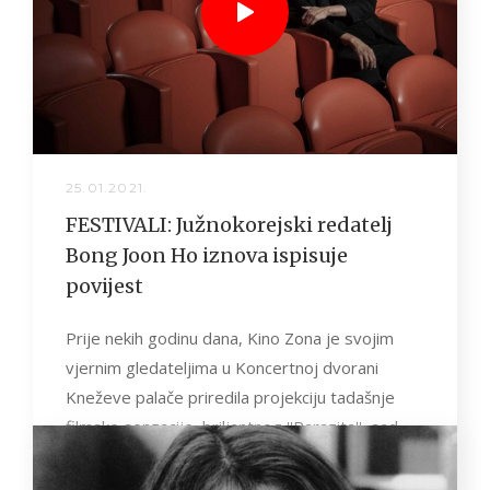
25.01.2021.
FESTIVALI: Južnokorejski redatelj
Bong Joon Ho iznova ispisuje
povijest
Prije nekih godinu dana, Kino Zona je svojim
vjernim gledateljima u Koncertnoj dvorani
Kneževe palače priredila projekciju tadašnje
filmske senzacije, briljantnog ''Parazita'', sad
već globalno slavno...