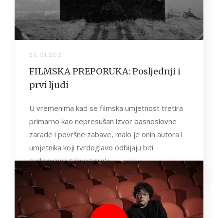
26.01.2021.
FILMSKA PREPORUKA: Posljednji i
prvi ljudi
U vremenima kad se filmska umjetnost tretira
primarno kao nepresušan izvor basnoslovne
zarade i površne zabave, malo je onih autora i
umjetnika koji tvrdoglavo odbijaju biti
sudionicima takve 'igre' i...